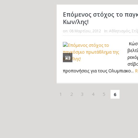
Επόμενος στόχος το παγ
Κων/λης!
on:
08 Μαρτίου, 2012
In:
Αθλητισμός
,
Στί
Κώστ
βελτ
ρεκόρ
στίβο
προπονήσεις για τους Ολυμπιακο...
R
1
2
3
4
5
6