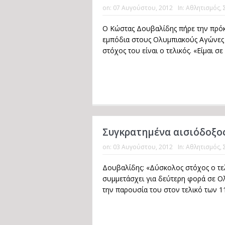
on:
07 Αυγούστου, 2012
In:
Αθλητισμός
,
Ο Κώστας Δουβαλίδης πήρε την πρόκ
εμπόδια στους Ολυμπιακούς Αγώνες τ
στόχος του είναι ο τελικός. «Είμαι σε
Συγκρατημένα αισιόδοξο
on:
03 Αυγούστου, 2012
In:
Αθλητισμός
,
Δουβαλίδης: «Δύσκολος στόχος ο τε
συμμετάσχει για δεύτερη φορά σε Ο
την παρουσία του στον τελικό των 110