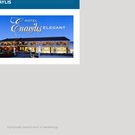
AYLIS
πρόγνωση καιρού από το weather.gr