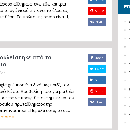
ιάφορα αθλήματα, ενώ εδώ και τρία
ΕΠ
α το αγώνισμά της είναι το άλμα εις
Share
α θέση. Το πρώτο της ρεκόρ είναι 1,...
Share
οκλείστηκε από τα
Share
δια
Tweet
βος
Share
χία χτύπησε ένα δικό μας παιδί, τον
ινό Κώστα Δουβαλίδη που για μια θέση
Share
ατάφερε να προκριθεί στα ημιτελικά του
Share
οσμίου πρωταθλήματος της
ταντινούπολης.Παρόλα αυτά, το οτ...
 more