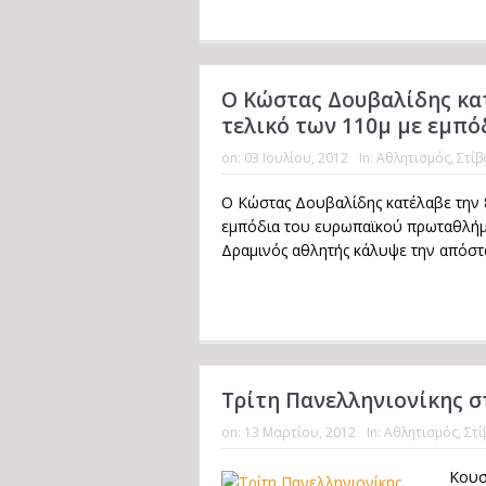
Ο Κώστας Δουβαλίδης κατ
τελικό των 110μ με εμπό
on:
03 Ιουλίου, 2012
In:
Αθλητισμός
,
Στίβ
Ο Κώστας Δουβαλίδης κατέλαβε την 
εμπόδια του ευρωπαϊκού πρωταθλήματ
Δραμινός αθλητής κάλυψε την απόστα
Τρίτη Πανελληνιονίκης σ
on:
13 Μαρτίου, 2012
In:
Αθλητισμός
,
Στί
Κουσ