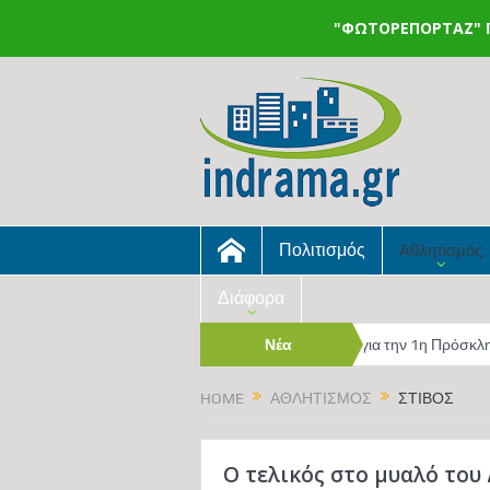
"ΦΩΤΟΡΕΠΟΡΤΑΖ"
Π
Πολιτισμός
Αθλητισμός
Διάφορα
λοκληρώθηκε ο πρώτος κύκλος ενημερώσεων για την 1η Πρόσκληση έρ
Νέα
εκίνησε το δωρεάν πρόγραμμα «Αθλητισμός & Παιχνίδι 2026» από τον Δ
HOME
ΑΘΛΗΤΙΣΜΌΣ
ΣΤΊΒΟΣ
O τελικός στο μυαλό του