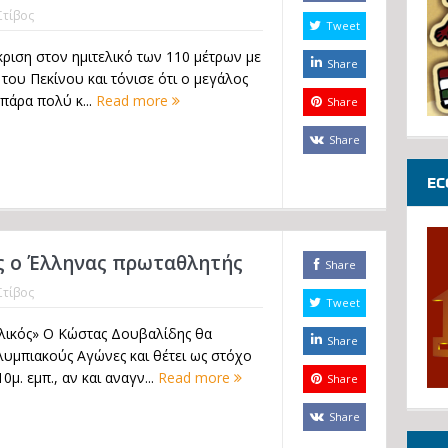
Στίβος
Tweet
ριση στον ημιτελικό των 110 μέτρων με
Share
ου Πεκίνου και τόνισε ότι ο μεγάλος
 πάρα πολύ κ...
Read more
Share
Share
EC
ς ο Έλληνας πρωταθλητής
Share
Στίβος
Tweet
λικός» Ο Κώστας Δουβαλίδης θα
Share
λυμπιακούς Αγώνες και θέτει ως στόχο
μ. εμπ., αν και αναγν...
Read more
Share
Share