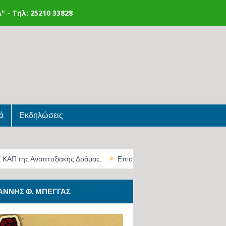
 - Τηλ: 25210 33828
ά
Εκδηλώσεις
ης Αναπτυξιακής Δράμας.
Επιστημονική πρόοδος και καινοτομία για
ΆΝΝΗΣ Φ. ΜΠΈΓΓΑΣ