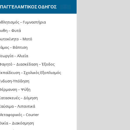
ΠΑΓΓΕΛΑΜΤΙΚΌΣ ΟΔΗΓΌΣ
Αθλητισμός – Γυμναστήρια
Άνθη – Φυτά
Αυτοκίνητο – Μοτό
Γάμος – Βάπτιση
Γεωργία – Αλιεία
Φαγητό – Διασκέδαση – Έξοδος
Εκπαίδευση – Σχολικός Eξοπλισμός
Ενδυση-Υπόδηση
Θέρμανση – Ψύξη
Κατασκευές – Δόμηση
Καύσιμα – Λιπαντικά
Μεταφορικές – Courier
Οικία – Διακόσμηση