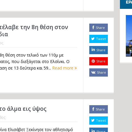
EP
έλαβε την 8η θέση στον
Share
δια
Tweet
ος
Share
8η θέση στον τελικό των 110μ με
ος, που διεξάγεται στο Ελσίνκι. O
Share
ση σε 13 δεύτερα και 59...
Read more
Share
το άλμα εις ύψος
Share
βος
Tweet
ίνα Ελισάβετ Ξεκίνησε τον αθλητισμό
Share