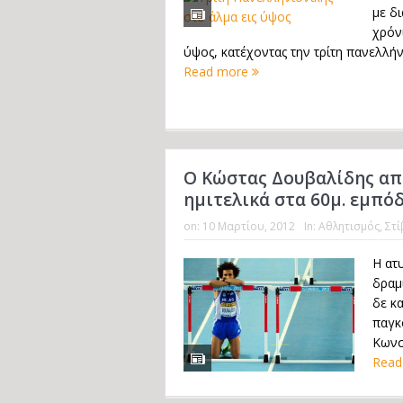
με δ
χρόνι
ύψος, κατέχοντας την τρίτη πανελλήνι
Read more
Ο Κώστας Δουβαλίδης απ
ημιτελικά στα 60μ. εμπό
on:
10 Μαρτίου, 2012
In:
Αθλητισμός
,
Στί
Η ατυ
δραμ
δε κ
παγκ
Κωνσ
Read