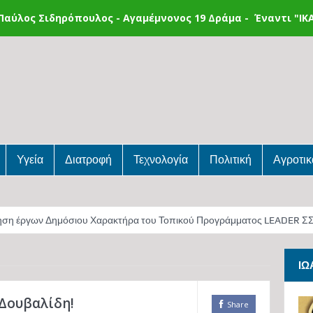
αύλος Σιδηρόπουλος - Αγαμέμνονος 19 Δράμα - Έναντι "IKA"
Υγεία
Διατροφή
Τεχνολογία
Πολιτική
Αγροτικ
γων Δημόσιου Χαρακτήρα του Τοπικού Προγράμματος LEADER ΣΣ ΚΑΠ τ
ήμο Δράμας
ΙΩ
 Δουβαλίδη!
Share