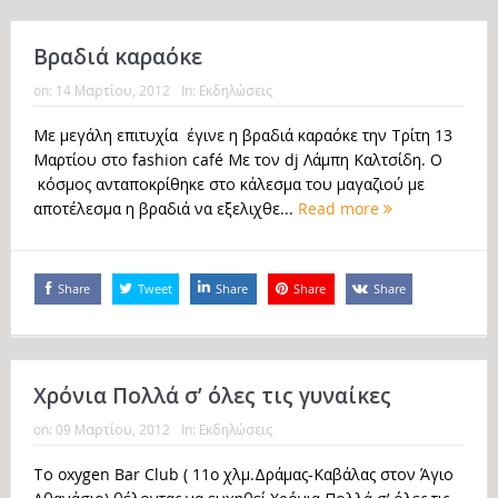
Βραδιά καραόκε
on:
14 Μαρτίου, 2012
In:
Εκδηλώσεις
Με μεγάλη επιτυχία έγινε η βραδιά καραόκε την Τρίτη 13
Μαρτίου στο fashion café Με τον dj Λάμπη Καλτσίδη. Ο
κόσμος ανταποκρίθηκε στο κάλεσμα του μαγαζιού με
αποτέλεσμα η βραδιά να εξελιχθε...
Read more
Share
Tweet
Share
Share
Share
Χρόνια Πολλά σ’ όλες τις γυναίκες
on:
09 Μαρτίου, 2012
In:
Εκδηλώσεις
Το oxygen Bar Club ( 11o χλμ.Δράμας-Καβάλας στον Άγιο