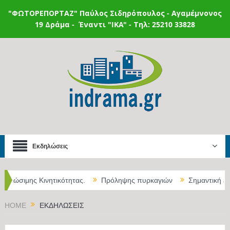
"ΦΩΤΟΡΕΠΟΡΤΑΖ"
Παύλος Σιδηρόπουλος - Αγαμέμνονος
19 Δράμα - Έναντι "IKA" - Τηλ: 25210 33828
Εκδηλώσεις
ιμης Κινητικότητας.
Πρόληψης πυρκαγιών
Σημαντική ενίσχυσ
ά Φροντιστήρια του Δήμος Δράμας έως 10 Ιουλίου
HOME
ΕΚΔΗΛΏΣΕΙΣ