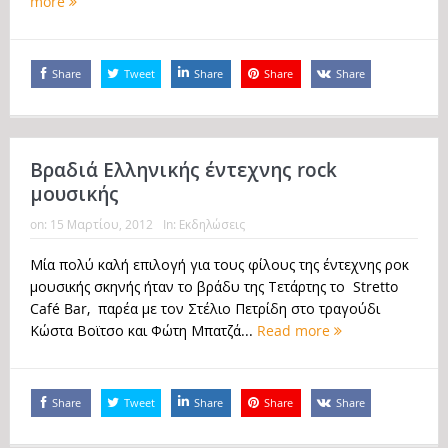
more
Share
Tweet
Share
Share
Share
Βραδιά Ελληνικής έντεχνης rock
μουσικής
on:
15 Μαρτίου, 2012
In:
Εκδηλώσεις
Μία πολύ καλή επιλογή για τους φίλους της έντεχνης ροκ
μουσικής σκηνής ήταν το βράδυ της Τετάρτης το Stretto
Café Bar, παρέα με τον Στέλιο Πετρίδη στο τραγούδι
Κώστα Βοϊτσο και Φώτη Μπατζά...
Read more
Share
Tweet
Share
Share
Share