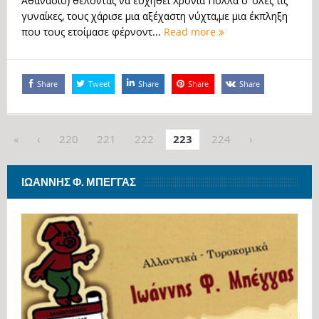
Αθανάσιο) θέλοντας να ευχηθεί Χρόνια Πολλά σ’ όλες τις
γυναίκες, τους χάρισε μια αξέχαστη νύχτα,με μια έκπληξη
που τους ετοίμασε φέρνοντ...
Read more
Share
Tweet
Share
Share
Share
«
‹
220
221
222
223
224
›
ΙΩΆΝΝΗΣ Φ. ΜΠΈΓΓΑΣ