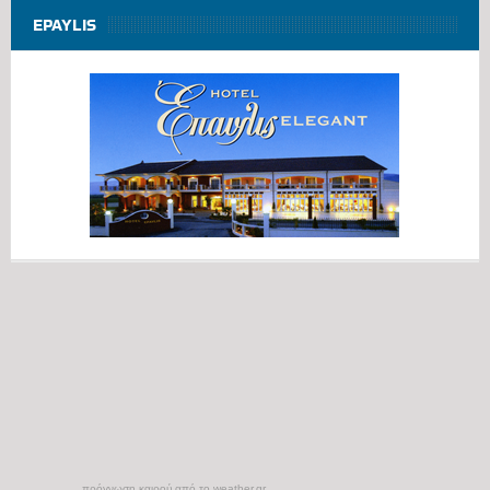
EPAYLIS
πρόγνωση καιρού από το weather.gr