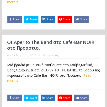
more
Share
Tweet
Share
Share
Share
Οι Aperito The Band στο Cafe-Bar NOIR
στο Προάστιο.
on:
17 Μαρτίου, 2012
In:
Εκδηλώσεις
Μιά βραδιά με μουσικά ακούσματα απο Κούβα,Μεξικό,
Βραζιλία,ερμήνευσαν οι APERITO THE BAND.. το βράδυ της
παρασκευής στο Cafe-Bar NOIR στο Προάστιο.
Read
more
Share
Tweet
Share
Share
Share