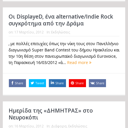
Οι DisplayeD, ένα alternative/Indie Rock
συγκρότημα από την Δράμα
on:
17 Μαρτίου, 2012
In:
Εκδηλώσεις
, με πολλές επιτυχίες όπως την νίκη τους στον Πανελλήνιο
διαγωνισμό Super Band Contest του δήμου Ηρακλείου και
την 10η θέση στον πανευρωπαϊκό διαγωνισμό Eurovoice,
τη Παρασκευή 16/03/2012 «ά...
Read more
Share
Tweet
Share
Share
Share
Ηµερίδα της «ΔΗΜΗΤΡΑΣ» στο
Νευροκόπι
on:
16 Μαρτίου, 2012
In:
Διάφορα
,
Εκδηλώσεις