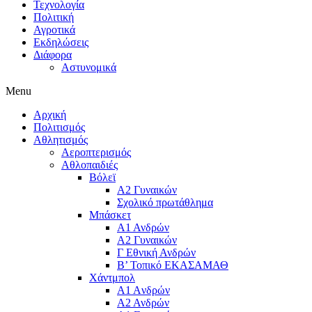
Τεχνολογία
Πολιτική
Αγροτικά
Εκδηλώσεις
Διάφορα
Αστυνομικά
Menu
Αρχική
Πολιτισμός
Αθλητισμός
Αεροπτερισμός
Αθλοπαιδιές
Βόλεϊ
Α2 Γυναικών
Σχολικό πρωτάθλημα
Μπάσκετ
Α1 Ανδρών
Α2 Γυναικών
Γ Εθνική Ανδρών
Β’ Τοπικό ΕΚΑΣΑΜΑΘ
Χάντμπολ
A1 Aνδρών
Α2 Ανδρών