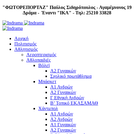
"ΦΩΤΟΡΕΠΟΡΤΑΖ"
Παύλος Σιδηρόπουλος - Αγαμέμνονος 19
Δράμα - Έναντι "IKA" - Τηλ: 25210 33828
Αρχική
Πολιτισμός
Αθλητισμός
Αεροπτερισμός
Αθλοπαιδιές
Βόλεϊ
Α2 Γυναικών
Σχολικό πρωτάθλημα
Μπάσκετ
Α1 Ανδρών
Α2 Γυναικών
Γ Εθνική Ανδρών
Β’ Τοπικό ΕΚΑΣΑΜΑΘ
Χάντμπολ
A1 Aνδρών
Α2 Ανδρών
Α1 Γυναικών
Α2 Γυναικών