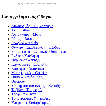
πρόγνωση καιρού από το weather.gr
Εππαγγελαμτικός Οδηγός
Αθλητισμός – Γυμναστήρια
Άνθη – Φυτά
Αυτοκίνητο – Μοτό
Γάμος – Βάπτιση
Γεωργία – Αλιεία
Φαγητό – Διασκέδαση – Έξοδος
Εκπαίδευση – Σχολικός Eξοπλισμός
Ενδυση-Υπόδηση
Θέρμανση – Ψύξη
Κατασκευές – Δόμηση
Καύσιμα – Λιπαντικά
Μεταφορικές – Courier
Οικία – Διακόσμηση
Ομορφιά
Συστήματα ασφαλείας – Security
Ταξίδια – Τουρισμός
Τρόφιμα – Ποτά
Τυπογραφικές Υπηρεσίες
Υπηρεσίες Καθαριότητας