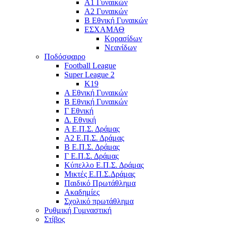
Α1 Γυναικών
Α2 Γυναικών
Β Εθνική Γυναικών
ΕΣΧΑΜΑΘ
Κορασίδων
Νεανίδων
Ποδόσφαιρο
Football League
Super League 2
Κ19
A Εθνική Γυναικών
Β Εθνική Γυναικών
Γ Εθνική
Δ. Εθνική
Α Ε.Π.Σ. Δράμας
Α2 Ε.Π.Σ. Δράμας
Β Ε.Π.Σ. Δράμας
Γ Ε.Π.Σ. Δράμας
Κύπελλο Ε.Π.Σ. Δράμας
Μικτές Ε.Π.Σ.Δράμας
Παιδικό Πρωτάθλημα
Ακαδημίες
Σχολικό πρωτάθλημα
Ρυθμική Γυμναστική
Στίβος