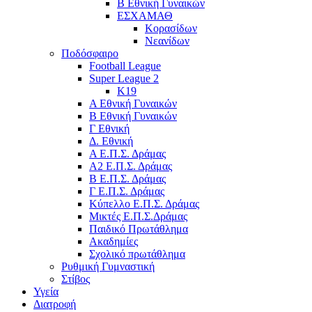
Β Εθνική Γυναικών
ΕΣΧΑΜΑΘ
Κορασίδων
Νεανίδων
Ποδόσφαιρο
Football League
Super League 2
Κ19
A Εθνική Γυναικών
Β Εθνική Γυναικών
Γ Εθνική
Δ. Εθνική
Α Ε.Π.Σ. Δράμας
Α2 Ε.Π.Σ. Δράμας
Β Ε.Π.Σ. Δράμας
Γ Ε.Π.Σ. Δράμας
Κύπελλο Ε.Π.Σ. Δράμας
Μικτές Ε.Π.Σ.Δράμας
Παιδικό Πρωτάθλημα
Ακαδημίες
Σχολικό πρωτάθλημα
Ρυθμική Γυμναστική
Στίβος
Υγεία
Διατροφή