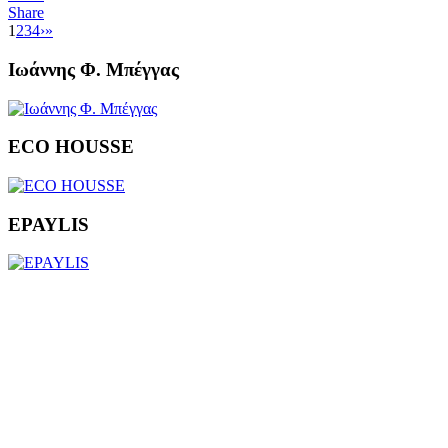
Share
1
2
3
4
›
»
Ιωάννης Φ. Μπέγγας
ECO HOUSSE
EPAYLIS