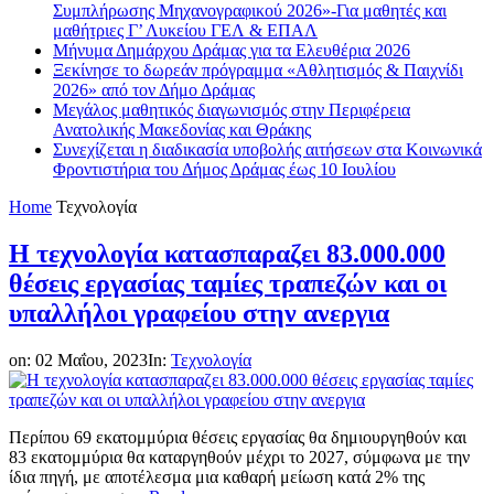
Συμπλήρωσης Μηχανογραφικού 2026»-Για μαθητές και
μαθήτριες Γ’ Λυκείου ΓΕΛ & ΕΠΑΛ
Μήνυμα Δημάρχου Δράμας για τα Ελευθέρια 2026
Ξεκίνησε το δωρεάν πρόγραμμα «Αθλητισμός & Παιχνίδι
2026» από τον Δήμο Δράμας
Μεγάλος μαθητικός διαγωνισμός στην Περιφέρεια
Ανατολικής Μακεδονίας και Θράκης
Συνεχίζεται η διαδικασία υποβολής αιτήσεων στα Κοινωνικά
Φροντιστήρια του Δήμος Δράμας έως 10 Ιουλίου
Home
Τεχνολογία
Η τεχνολογία κατασπαραζει 83.000.000
θέσεις εργασίας ταμίες τραπεζών και οι
υπαλλήλοι γραφείου στην ανεργια
on:
02 Μαΐου, 2023
In:
Τεχνολογία
Περίπου 69 εκατομμύρια θέσεις εργασίας θα δημιουργηθούν και
83 εκατομμύρια θα καταργηθούν μέχρι το 2027, σύμφωνα με την
ίδια πηγή, με αποτέλεσμα μια καθαρή μείωση κατά 2% της