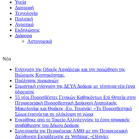
Υγεία
Διατροφή
Τεχνολογία
Πολιτική
Αγροτικά
Εκδηλώσεις
Διάφορα
Αστυνομικά
Νέα
Eνίσχυση της Οδικής Ασφάλειας και την προώθηση της
Βιώσιμης Κινητικότητας.
Πρόληψης πυρκαγιών
Σημαντική ενίσχυση της ΔΕΥΑ Δράμας με τέσσερα νέα έργα
ύδρευσης
55 νέοι Πυροσβέστες Γενικών Καθηκόντων Επί Θητεία στην
Περιφερειακή Πυροσβεστική Διοίκηση Ανατολικής
Μακεδονίας και Θράκης -Ευ. Τουρνάς: «Το Πυροσβεστικό
Σώμα ενισχύεται σε ολόκληρη τη χώρα
Εγκρίθηκε από το Ταμείο Αλληλεγγύης το έργο ψηφιακής
αναβάθμισης του Δήμου Δράμας
Συνεργασία της Περιφέρειας ΑΜΘ με την Περιφερειακή
Διεύθυνση Εκπαίδευσης σε Webinar: «Οδηγίες