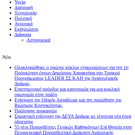
Υγεία
Διατροφή
Τεχνολογία
Πολιτική
Αγροτικά
Εκδηλώσεις
Διάφορα
Αστυνομικά
Νέα
Ολοκληρώθηκε ο πρώτος κύκλος ενημερώσεων για την 1η
Πρόσκληση έργων Δημόσιου Χαρακτήρα του Τοπικού
Προγράμματος LEADER ΣΣ ΚΑΠ της Αναπτυξιακής
Δράμας.
Επιστημονική πρόοδος και καινοτομία για μια κυκλική
οικονομία στην πράξη
Eνίσχυση της Οδικής Ασφάλειας και την προώθηση της
Βιώσιμης Κινητικότητας.
Πρόληψης πυρκαγιών
Σημαντική ενίσχυση της ΔΕΥΑ Δράμας με τέσσερα νέα έργα
ύδρευσης
55 νέοι Πυροσβέστες Γενικών Καθηκόντων Επί Θητεία στην
Περιφερειακή Πυροσβεστική Διοίκηση Ανατολικής