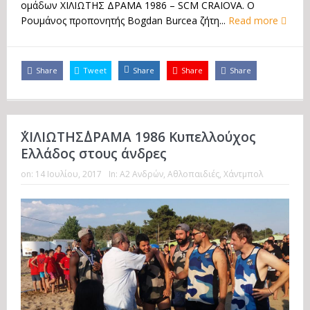
ομάδων ΧΙΛΙΩΤΗΣ ΔΡΑΜΑ 1986 – SCM CRAIOVA. Ο
Ρουμάνος προπονητής Bogdan Burcea ζήτη...
Read more
Share
Tweet
Share
Share
Share
΄΄ΧΙΛΙΩΤΗΣ΄΄ΔΡΑΜΑ 1986 Κυπελλούχος
Ελλάδος στους άνδρες
on:
14 Ιουλίου, 2017
In:
Α2 Ανδρών
,
Αθλοπαιδιές
,
Χάντμπολ