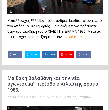
Κυπελλούχος Ελλάδος στους άνδρες. Κέρδισε στον τελικό
τον Απόλλων Καλαμαριάς. Ένα ακόμη τίτλο πρόσθεσε
στην τροπαιοθήκη του ο ΧΙΛΙΩΤΗΣ ΔΡΑΜΑ 1986. Μετά τις
συμμετοχές σε τρία εξαήμερα Παν...
Read more
Share
Tweet
Share
Share
Share
Με Σάκη Βαλαβάνη και την νέα
αγωνιστική περίοδο ο Χιλιώτης Δράμα
1986.
on:
14 Ιουνίου, 2017
In:
Α2 Ανδρών
,
Αθλητισμός
,
Χάντμπολ