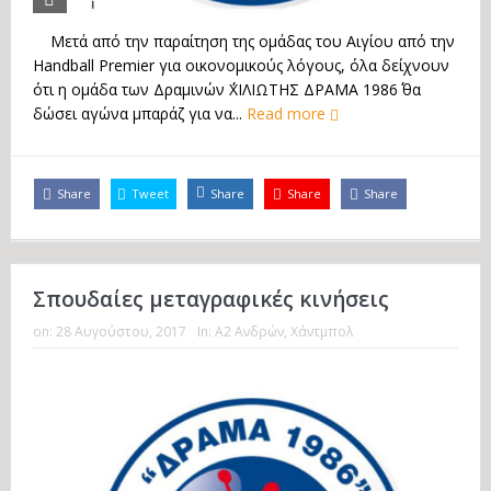
Μετά από την παραίτηση της ομάδας του Αιγίου από την
Handball Premier για οικονομικούς λόγους, όλα δείχνουν
ότι η ομάδα των Δραμινών ΄΄ΧΙΛΙΩΤΗΣ ΔΡΑΜΑ 1986΄΄ θα
δώσει αγώνα μπαράζ για να...
Read more
Share
Tweet
Share
Share
Share
Σπουδαίες μεταγραφικές κινήσεις
on:
28 Αυγούστου, 2017
In:
Α2 Ανδρών
,
Χάντμπολ