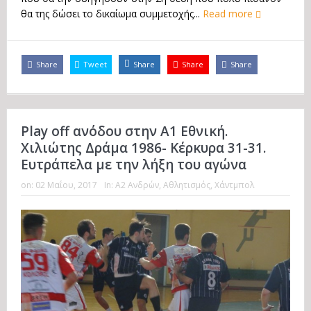
θα της δώσει το δικαίωμα συμμετοχής...
Read more
Share
Tweet
Share
Share
Share
Play off ανόδου στην Α1 Εθνική.
Χιλιώτης Δράμα 1986- Κέρκυρα 31-31.
Ευτράπελα με την λήξη του αγώνα
on:
02 Μαΐου, 2017
In:
Α2 Ανδρών
,
Αθλητισμός
,
Χάντμπολ