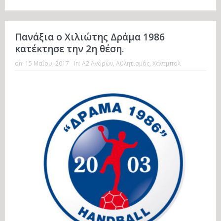
Πανάξια ο Χιλιώτης Δράμα 1986
κατέκτησε την 2η θέση.
on:
15 Μαΐου, 2017
In:
Α2 Ανδρών
,
Αθλητισμός
,
Χάντμπολ