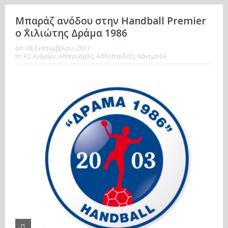
Μπαράζ ανόδου στην Handball Premier
ο ΄΄Χιλιώτης Δράμα 1986
on:
08 Σεπτεμβρίου, 2017
In:
Α2 Ανδρών
,
Αθλητισμός
,
Αθλοπαιδιές
,
Χάντμπολ