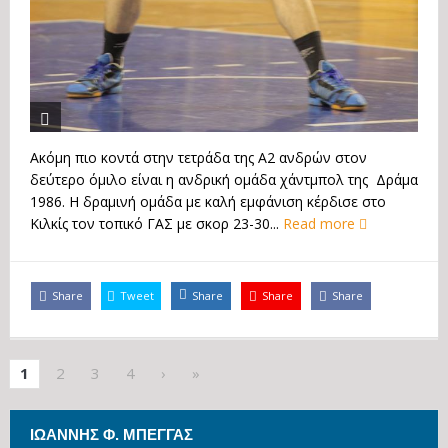
Ακόμη πιο κοντά στην τετράδα της Α2 ανδρών στον
δεύτερο όμιλο είναι η ανδρική ομάδα χάντμπολ της Δράμα
1986. Η δραμινή ομάδα με καλή εμφάνιση κέρδισε στο
Κιλκίς τον τοπικό ΓΑΣ με σκορ 23-30...
Read more
Share
Tweet
Share
Share
Share
1
2
3
4
›
»
ΙΩΆΝΝΗΣ Φ. ΜΠΈΓΓΑΣ