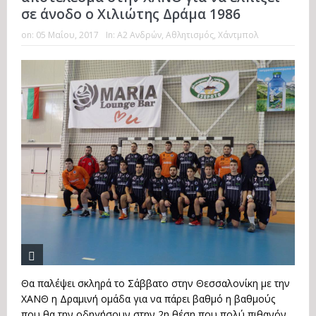
σε άνοδο ο Χιλιώτης Δράμα 1986
on:
05 Μαΐου, 2017
In:
Α2 Ανδρών
,
Αθλητισμός
,
Χάντμπολ
Θα παλέψει σκληρά το Σάββατο στην Θεσσαλονίκη με την
ΧΑΝΘ η Δραμινή ομάδα για να πάρει βαθμό η βαθμούς
που θα την οδηγήσουν στην 2η θέση που πολύ πιθανόν