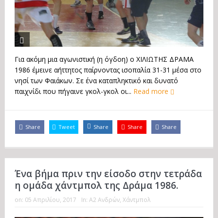
Για ακόμη μια αγωνιστική (η όγδοη) ο ΧΙΛΙΩΤΗΣ ΔΡΑΜΑ
1986 έμεινε αήττητος παίρνοντας ισοπαλία 31-31 μέσα στο
νησί των Φαιάκων. Σε ένα καταπληκτικό και δυνατό
παιχνίδι που πήγαινε γκολ-γκολ οι...
Read more
Share
Tweet
Share
Share
Share
Ένα βήμα πριν την είσοδο στην τετράδα
η ομάδα χάντμπολ της Δράμα 1986.
on:
05 Απριλίου, 2017
In:
Α2 Ανδρών
,
Χάντμπολ