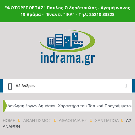
"ΦΩΤΟΡΕΠΟΡΤΑΖ"
Παύλος Σιδηρόπουλος - Αγαμέμνονος
19 Δράμα - Έναντι "IKA" - Τηλ: 25210 33828
Α2 Ανδρών
ργων Δημόσιου Χαρακτήρα του Τοπικού Προγράμματος LEADER ΣΣ ΚΑΠ
 Δήμο Δράμας
HOME
ΑΘΛΗΤΙΣΜΌΣ
ΑΘΛΟΠΑΙΔΙΈΣ
ΧΆΝΤΜΠΟΛ
Α2
ΑΝΔΡΏΝ