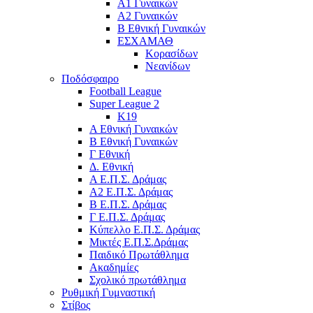
Α1 Γυναικών
Α2 Γυναικών
Β Εθνική Γυναικών
ΕΣΧΑΜΑΘ
Κορασίδων
Νεανίδων
Ποδόσφαιρο
Football League
Super League 2
Κ19
A Εθνική Γυναικών
Β Εθνική Γυναικών
Γ Εθνική
Δ. Εθνική
Α Ε.Π.Σ. Δράμας
Α2 Ε.Π.Σ. Δράμας
Β Ε.Π.Σ. Δράμας
Γ Ε.Π.Σ. Δράμας
Κύπελλο Ε.Π.Σ. Δράμας
Μικτές Ε.Π.Σ.Δράμας
Παιδικό Πρωτάθλημα
Ακαδημίες
Σχολικό πρωτάθλημα
Ρυθμική Γυμναστική
Στίβος