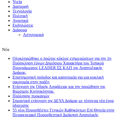
Υγεία
Διατροφή
Τεχνολογία
Πολιτική
Αγροτικά
Εκδηλώσεις
Διάφορα
Αστυνομικά
Νέα
Ολοκληρώθηκε ο πρώτος κύκλος ενημερώσεων για την 1η
Πρόσκληση έργων Δημόσιου Χαρακτήρα του Τοπικού
Προγράμματος LEADER ΣΣ ΚΑΠ της Αναπτυξιακής
Δράμας.
Επιστημονική πρόοδος και καινοτομία για μια κυκλική
οικονομία στην πράξη
Eνίσχυση της Οδικής Ασφάλειας και την προώθηση της
Βιώσιμης Κινητικότητας.
Πρόληψης πυρκαγιών
Σημαντική ενίσχυση της ΔΕΥΑ Δράμας με τέσσερα νέα έργα
ύδρευσης
55 νέοι Πυροσβέστες Γενικών Καθηκόντων Επί Θητεία στην
Περιφερειακή Πυροσβεστική Διοίκηση Ανατολικής