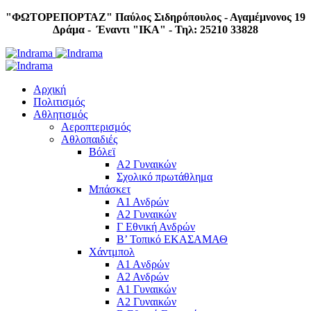
"ΦΩΤΟΡΕΠΟΡΤΑΖ"
Παύλος Σιδηρόπουλος - Αγαμέμνονος 19
Δράμα - Έναντι "IKA" - Τηλ: 25210 33828
Αρχική
Πολιτισμός
Αθλητισμός
Αεροπτερισμός
Αθλοπαιδιές
Βόλεϊ
Α2 Γυναικών
Σχολικό πρωτάθλημα
Μπάσκετ
Α1 Ανδρών
Α2 Γυναικών
Γ Εθνική Ανδρών
Β’ Τοπικό ΕΚΑΣΑΜΑΘ
Χάντμπολ
A1 Aνδρών
Α2 Ανδρών
Α1 Γυναικών
Α2 Γυναικών