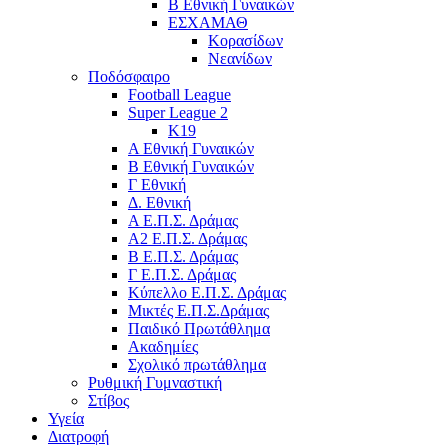
Β Εθνική Γυναικών
ΕΣΧΑΜΑΘ
Κορασίδων
Νεανίδων
Ποδόσφαιρο
Football League
Super League 2
Κ19
A Εθνική Γυναικών
Β Εθνική Γυναικών
Γ Εθνική
Δ. Εθνική
Α Ε.Π.Σ. Δράμας
Α2 Ε.Π.Σ. Δράμας
Β Ε.Π.Σ. Δράμας
Γ Ε.Π.Σ. Δράμας
Κύπελλο Ε.Π.Σ. Δράμας
Μικτές Ε.Π.Σ.Δράμας
Παιδικό Πρωτάθλημα
Ακαδημίες
Σχολικό πρωτάθλημα
Ρυθμική Γυμναστική
Στίβος
Υγεία
Διατροφή