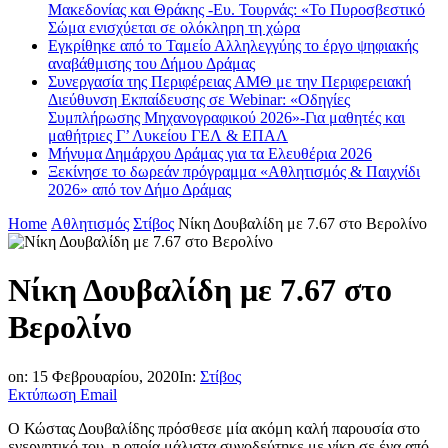
Μακεδονίας και Θράκης -Ευ. Τουρνάς: «Το Πυροσβεστικό
Σώμα ενισχύεται σε ολόκληρη τη χώρα
Εγκρίθηκε από το Ταμείο Αλληλεγγύης το έργο ψηφιακής
αναβάθμισης του Δήμου Δράμας
Συνεργασία της Περιφέρειας ΑΜΘ με την Περιφερειακή
Διεύθυνση Εκπαίδευσης σε Webinar: «Οδηγίες
Συμπλήρωσης Μηχανογραφικού 2026»-Για μαθητές και
μαθήτριες Γ’ Λυκείου ΓΕΛ & ΕΠΑΛ
Μήνυμα Δημάρχου Δράμας για τα Ελευθέρια 2026
Ξεκίνησε το δωρεάν πρόγραμμα «Αθλητισμός & Παιχνίδι
2026» από τον Δήμο Δράμας
Home
Αθλητισμός
Στίβος
Νίκη Δουβαλίδη με 7.67 στο Βερολίνο
Νίκη Δουβαλίδη με 7.67 στο
Βερολίνο
on:
15 Φεβρουαρίου, 2020
In:
Στίβος
Εκτύπωση
Email
Ο Κώστας Δουβαλίδης πρόσθεσε μία ακόμη καλή παρουσία στο
ενεργητικό του, η οποία μάλιστα συνοδεύτηκε με νίκη σε ένα από