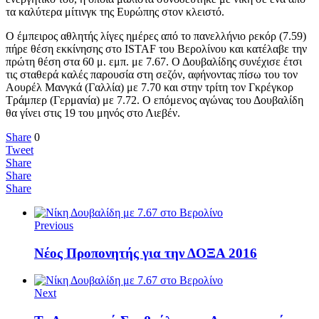
τα καλύτερα μίτινγκ της Ευρώπης στον κλειστό.
Ο έμπειρος αθλητής λίγες ημέρες από το πανελλήνιο ρεκόρ (7.59)
πήρε θέση εκκίνησης στο ISTAF του Βερολίνου και κατέλαβε την
πρώτη θέση στα 60 μ. εμπ. με 7.67. Ο Δουβαλίδης συνέχισε έτσι
τις σταθερά καλές παρουσία στη σεζόν, αφήνοντας πίσω του τον
Αουρέλ Μανγκά (Γαλλία) με 7.70 και στην τρίτη τον Γκρέγκορ
Τράμπερ (Γερμανία) με 7.72. Ο επόμενος αγώνας του Δουβαλίδη
θα γίνει στις 19 του μηνός στο Λιεβέν.
Share
0
Tweet
Share
Share
Share
Previous
Nέος Προπονητής για την ΔΟΞΑ 2016
Next