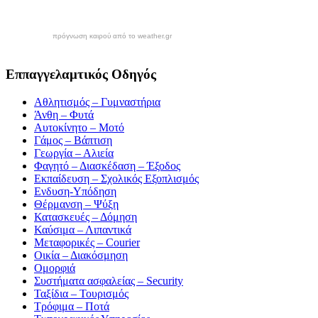
πρόγνωση καιρού από το weather.gr
Εππαγγελαμτικός Οδηγός
Αθλητισμός – Γυμναστήρια
Άνθη – Φυτά
Αυτοκίνητο – Μοτό
Γάμος – Βάπτιση
Γεωργία – Αλιεία
Φαγητό – Διασκέδαση – Έξοδος
Εκπαίδευση – Σχολικός Eξοπλισμός
Ενδυση-Υπόδηση
Θέρμανση – Ψύξη
Κατασκευές – Δόμηση
Καύσιμα – Λιπαντικά
Μεταφορικές – Courier
Οικία – Διακόσμηση
Ομορφιά
Συστήματα ασφαλείας – Security
Ταξίδια – Τουρισμός
Τρόφιμα – Ποτά