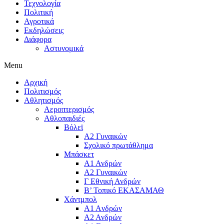
Τεχνολογία
Πολιτική
Αγροτικά
Εκδηλώσεις
Διάφορα
Αστυνομικά
Menu
Αρχική
Πολιτισμός
Αθλητισμός
Αεροπτερισμός
Αθλοπαιδιές
Βόλεϊ
Α2 Γυναικών
Σχολικό πρωτάθλημα
Μπάσκετ
Α1 Ανδρών
Α2 Γυναικών
Γ Εθνική Ανδρών
Β’ Τοπικό ΕΚΑΣΑΜΑΘ
Χάντμπολ
A1 Aνδρών
Α2 Ανδρών