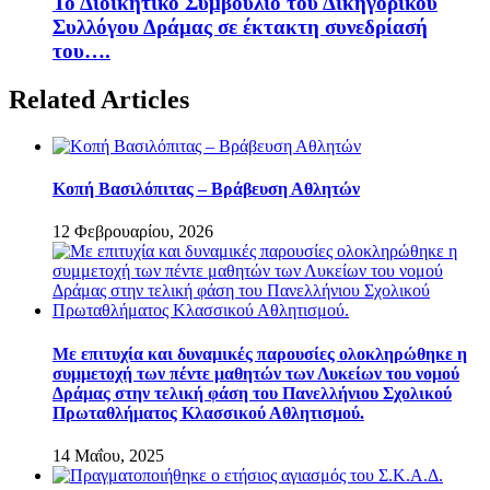
Το Διοικητικό Συμβούλιο του Δικηγορικού
Συλλόγου Δράμας σε έκτακτη συνεδρίασή
του….
Related Articles
Κοπή Βασιλόπιτας – Βράβευση Αθλητών
12 Φεβρουαρίου, 2026
Με επιτυχία και δυναμικές παρουσίες ολοκληρώθηκε η
συμμετοχή των πέντε μαθητών των Λυκείων του νομού
Δράμας στην τελική φάση του Πανελλήνιου Σχολικού
Πρωταθλήματος Κλασσικού Αθλητισμού.
14 Μαΐου, 2025