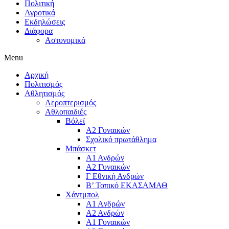
Πολιτική
Αγροτικά
Εκδηλώσεις
Διάφορα
Αστυνομικά
Menu
Αρχική
Πολιτισμός
Αθλητισμός
Αεροπτερισμός
Αθλοπαιδιές
Βόλεϊ
Α2 Γυναικών
Σχολικό πρωτάθλημα
Μπάσκετ
Α1 Ανδρών
Α2 Γυναικών
Γ Εθνική Ανδρών
Β’ Τοπικό ΕΚΑΣΑΜΑΘ
Χάντμπολ
A1 Aνδρών
Α2 Ανδρών
Α1 Γυναικών