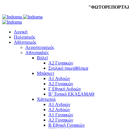
"ΦΩΤΟΡΕΠΟΡΤΑ
Αρχική
Πολιτισμός
Αθλητισμός
Αεροπτερισμός
Αθλοπαιδιές
Βόλεϊ
Α2 Γυναικών
Σχολικό πρωτάθλημα
Μπάσκετ
Α1 Ανδρών
Α2 Γυναικών
Γ Εθνική Ανδρών
Β’ Τοπικό ΕΚΑΣΑΜΑΘ
Χάντμπολ
A1 Aνδρών
Α2 Ανδρών
Α1 Γυναικών
Α2 Γυναικών
Β Εθνική Γυναικών