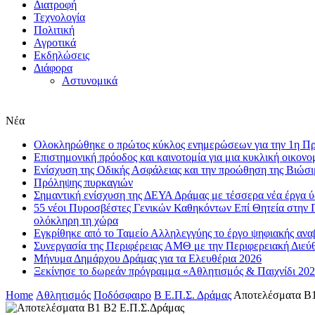
Διατροφή
Τεχνολογία
Πολιτική
Αγροτικά
Εκδηλώσεις
Διάφορα
Αστυνομικά
Νέα
Ολοκληρώθηκε ο πρώτος κύκλος ενημερώσεων για την 1η 
Επιστημονική πρόοδος και καινοτομία για μια κυκλική οικονο
Eνίσχυση της Οδικής Ασφάλειας και την προώθηση της Βιώσι
Πρόληψης πυρκαγιών
Σημαντική ενίσχυση της ΔΕΥΑ Δράμας με τέσσερα νέα έργα 
55 νέοι Πυροσβέστες Γενικών Καθηκόντων Επί Θητεία στην 
ολόκληρη τη χώρα
Εγκρίθηκε από το Ταμείο Αλληλεγγύης το έργο ψηφιακής αν
Συνεργασία της Περιφέρειας ΑΜΘ με την Περιφερειακή Διε
Μήνυμα Δημάρχου Δράμας για τα Ελευθέρια 2026
Ξεκίνησε το δωρεάν πρόγραμμα «Αθλητισμός & Παιχνίδι 202
Home
Αθλητισμός
Ποδόσφαιρο
Β Ε.Π.Σ. Δράμας
Αποτελέσματα Β1