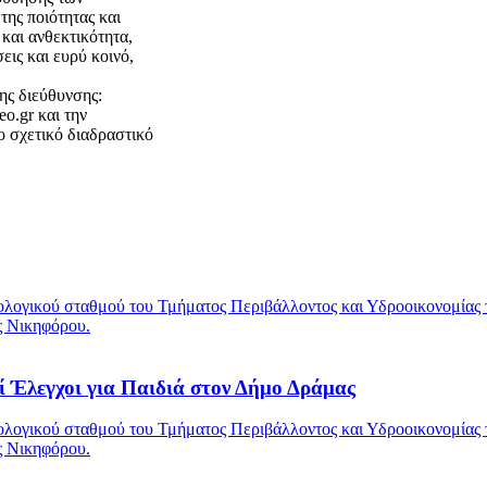
ης ποιότητας και
και ανθεκτικότητα,
εις και ευρύ κοινό,
ης διεύθυνσης:
teo.gr και την
ο σχετικό διαδραστικό
ί Έλεγχοι για Παιδιά στον Δήμο Δράμας