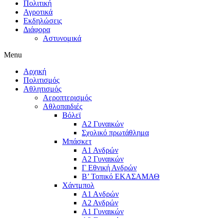
Πολιτική
Αγροτικά
Εκδηλώσεις
Διάφορα
Αστυνομικά
Menu
Αρχική
Πολιτισμός
Αθλητισμός
Αεροπτερισμός
Αθλοπαιδιές
Βόλεϊ
Α2 Γυναικών
Σχολικό πρωτάθλημα
Μπάσκετ
Α1 Ανδρών
Α2 Γυναικών
Γ Εθνική Ανδρών
Β’ Τοπικό ΕΚΑΣΑΜΑΘ
Χάντμπολ
A1 Aνδρών
Α2 Ανδρών
Α1 Γυναικών