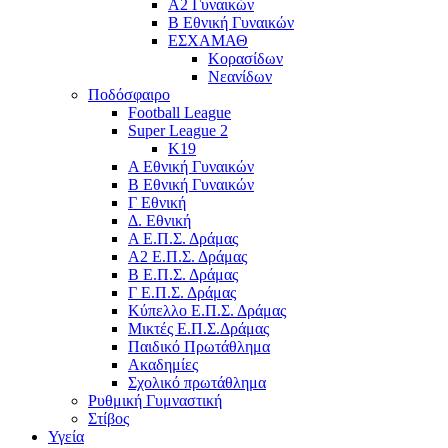
Α2 Γυναικών
Β Εθνική Γυναικών
ΕΣΧΑΜΑΘ
Κορασίδων
Νεανίδων
Ποδόσφαιρο
Football League
Super League 2
Κ19
A Εθνική Γυναικών
Β Εθνική Γυναικών
Γ Εθνική
Δ. Εθνική
Α Ε.Π.Σ. Δράμας
Α2 Ε.Π.Σ. Δράμας
Β Ε.Π.Σ. Δράμας
Γ Ε.Π.Σ. Δράμας
Κύπελλο Ε.Π.Σ. Δράμας
Μικτές Ε.Π.Σ.Δράμας
Παιδικό Πρωτάθλημα
Ακαδημίες
Σχολικό πρωτάθλημα
Ρυθμική Γυμναστική
Στίβος
Υγεία