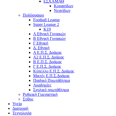
ΕΣΧΑΜΑΘ
Κορασίδων
Νεανίδων
Ποδόσφαιρο
Football League
Super League 2
Κ19
A Εθνική Γυναικών
Β Εθνική Γυναικών
Γ Εθνική
Δ. Εθνική
Α Ε.Π.Σ. Δράμας
Α2 Ε.Π.Σ. Δράμας
Β Ε.Π.Σ. Δράμας
Γ Ε.Π.Σ. Δράμας
Κύπελλο Ε.Π.Σ. Δράμας
Μικτές Ε.Π.Σ.Δράμας
Παιδικό Πρωτάθλημα
Ακαδημίες
Σχολικό πρωτάθλημα
Ρυθμική Γυμναστική
Στίβος
Υγεία
Διατροφή
Τεχνολογία