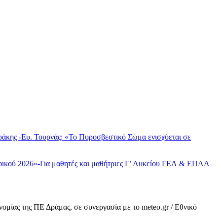
άκης -Ευ. Τουρνάς: «Το Πυροσβεστικό Σώμα ενισχύεται σε
φικού 2026»-Για μαθητές και μαθήτριες Γ’ Λυκείου ΓΕΛ & ΕΠΑΛ
μίας της ΠΕ Δράμας, σε συνεργασία με το meteo.gr / Εθνικό