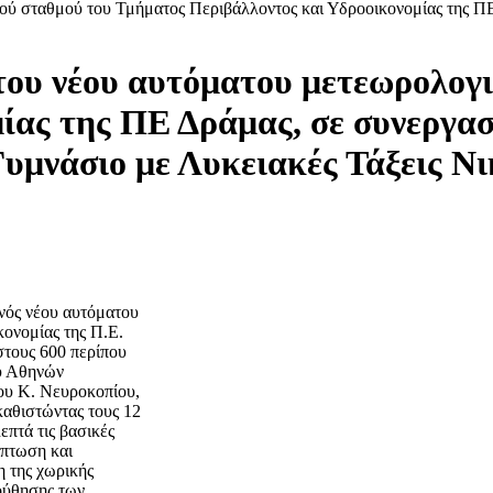
 του νέου αυτόματου μετεωρολογ
ας της ΠΕ Δράμας, σε συνεργασί
υμνάσιο με Λυκειακές Τάξεις Ν
ενός νέου αυτόματου
ονομίας της Π.Ε.
στους 600 περίπου
ου Αθηνών
ου Κ. Νευροκοπίου,
καθιστώντας τους 12
επτά τις βασικές
όπτωση και
η της χωρικής
ούθησης των