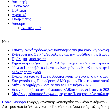
Διατροφή
Τεχνολογία
Πολιτική
Αγροτικά
Εκδηλώσεις
Διάφορα
Αστυνομικά
Νέα
Επιστημονική πρόοδος και καινοτομία για μια κυκλική οικονο
Eνίσχυση της Οδικής Ασφάλειας και την προώθηση της Βιώσι
Πρόληψης πυρκαγιών
Σημαντική ενίσχυση της ΔΕΥΑ Δράμας με τέσσερα νέα έργα 
55 νέοι Πυροσβέστες Γενικών Καθηκόντων Επί Θητεία στην 
ολόκληρη τη χώρα
Εγκρίθηκε από το Ταμείο Αλληλεγγύης το έργο ψηφιακής αν
Συνεργασία της Περιφέρειας ΑΜΘ με την Περιφερειακή Διε
Μήνυμα Δημάρχου Δράμας για τα Ελευθέρια 2026
Ξεκίνησε το δωρεάν πρόγραμμα «Αθλητισμός & Παιχνίδι 202
Μεγάλος μαθητικός διαγωνισμός στην Περιφέρεια Ανατολική
Home
Διάφορα
Έναρξη κανονικής λειτουργίας του νέου αυτόματου 
Αστεροσκοπείο Αθηνών και το Γυμνάσιο με Λυκειακές Τάξεις Νικη