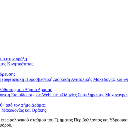
μία στην πράξη
μης Κινητικότητας.
ύδρευσης
Περιφερειακή Πυροσβεστική Διοίκηση Ανατολικής Μακεδονίας και Θρ
αβάθμισης του Δήμου Δράμας
ύθυνση Εκπαίδευσης σε Webinar: «Οδηγίες Συμπλήρωσης Μηχανογρα
6» από τον Δήμο Δράμας
ς Μακεδονίας και Θράκης
μετεωρολογικού σταθμού του Τμήματος Περιβάλλοντος και Υδροοικονο
φόρου.