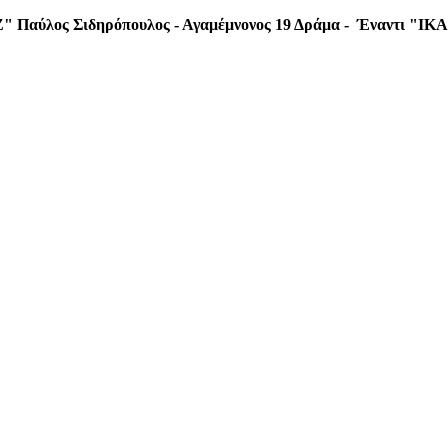
Ζ"
Παύλος Σιδηρόπουλος - Αγαμέμνονος 19 Δράμα - Έναντι "IKA"