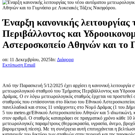
Έναρξη κανονικής λειτουργίας
Περιβάλλοντος και Υδροοικονομί
Αστεροσκοπείο Αθηνών και το Γ
on:
11 Δεκεμβρίου, 2025
In:
Διάφορα
Εκτύπωση
Email
Από την Παρασκευή 5/12/2025 έχει αρχίσει η κανονική λειτουργία 
μετεωρολογικού σταθμού του Τμήματος Περιβάλλοντος και Υδροοικ
Δράμας. Ο εν λόγω μετεωρολογικός σταθμός έρχεται να προστεθεί 
σταθμούς που εντάσσονται στο δίκτυο του Εθνικού Αστεροσκοπεί
πανελλαδικά και στους 11 υπάρχοντες στο Νομό Δράμας (1 του Δήμ
5 του meteo.gr/Εθνικού Αστεροσκοπείου Αθηνών και 5 ιδιωτικών), 
στον αριθμό. Ο σταθμός καταγράφει σε πραγματικό χρόνο κάθε 10 λ
μετεωρολογικές παραμέτρους (θερμοκρασία, υγρασία, άνεμο, βροχ
βαρομετρική πίεση). Με τη συνέργεια αυτή επιτυγχάνεται η βελτίωσ
κατανομής του δικτύου των σταθμών στην περιοχή και της παρακολ