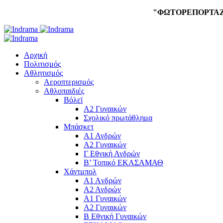
"ΦΩΤΟΡΕΠΟΡΤΑ
Αρχική
Πολιτισμός
Αθλητισμός
Αεροπτερισμός
Αθλοπαιδιές
Βόλεϊ
Α2 Γυναικών
Σχολικό πρωτάθλημα
Μπάσκετ
Α1 Ανδρών
Α2 Γυναικών
Γ Εθνική Ανδρών
Β’ Τοπικό ΕΚΑΣΑΜΑΘ
Χάντμπολ
A1 Aνδρών
Α2 Ανδρών
Α1 Γυναικών
Α2 Γυναικών
Β Εθνική Γυναικών