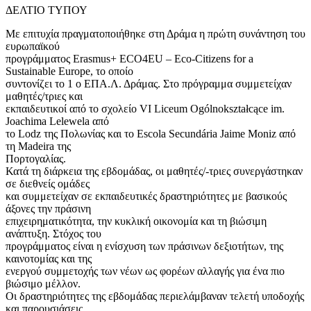
ΔΕΛΤΙΟ ΤΥΠΟΥ
Με επιτυχία πραγματοποιήθηκε στη Δράμα η πρώτη συνάντηση του
ευρωπαϊκού
προγράμματος Erasmus+ ECO4EU – Eco-Citizens for a
Sustainable Europe, το οποίο
συντονίζει το 1 ο ΕΠΑ.Λ. Δράμας. Στο πρόγραμμα συμμετείχαν
μαθητές/τριες και
εκπαιδευτικοί από το σχολείο VI Liceum Ogólnokształcące im.
Joachima Lelewela από
το Lodz της Πολωνίας και το Escola Secundária Jaime Moniz από
τη Madeira της
Πορτογαλίας.
Κατά τη διάρκεια της εβδομάδας, οι μαθητές/-τριες συνεργάστηκαν
σε διεθνείς ομάδες
και συμμετείχαν σε εκπαιδευτικές δραστηριότητες με βασικούς
άξονες την πράσινη
επιχειρηματικότητα, την κυκλική οικονομία και τη βιώσιμη
ανάπτυξη. Στόχος του
προγράμματος είναι η ενίσχυση των πράσινων δεξιοτήτων, της
καινοτομίας και της
ενεργού συμμετοχής των νέων ως φορέων αλλαγής για ένα πιο
βιώσιμο μέλλον.
Οι δραστηριότητες της εβδομάδας περιελάμβαναν τελετή υποδοχής
και παρουσιάσεις