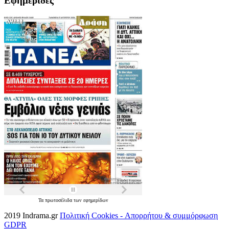
Εφημερίδες
Τα
πρωτοσέλιδα
των
εφημερίδων
2019 Indrama.gr
Πολιτική Cookies - Απορρήτου & συμμόρφωση
GDPR