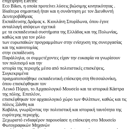
επιχείρηση Electric
Eco Bikes, η οποία προτείνει λύσεις βιώσιμης κινητικότητας .
Ιδιαίτερα σημαντική ήταν και η συνάντηση με τον Διευθυντή
Δευτεροβάθμιας
Εκπαίδευσης Δράμας κ. Κιουλάνη Σπυρίδωνα, όπου έγινε
ανταλλαγή απόψεων σχετικά
με τα εκπαιδευτικά συστήματα της Ελλάδας και της Πολωνίας,
καθώς και για τον ρόλο
των ευρωπαϊκών προγραμμάτων στην ενίσχυση της συνεργασίας
και της καινοτομίας
στην εκπαίδευση.
Παράλληλα, οι συμμετέχοντες είχαν την ευκαιρία να γνωρίσουν
τον πολιτισμό και την
ιστορία της περιοχής μέσα από πολιτιστικές επισκέψεις.
Συγκεκριμένα
πραγματοποιήθηκε εκπαιδευτική επίσκεψη στη Θεσσαλονίκη,
όπου επισκέφθηκαν τον
Λευκό Πύργο, το Αρχαιολογικό Μουσείο και τα ιστορικά Κάστρα
της πόλης. Επιπλέον,
επισκέφθηκαν τον αρχαιολογικό χώρο των Φιλίππων, καθώς και τις
πόλεις Ξάνθη και
Καβάλα, γνωρίζοντας την πολιτιστική και ιστορική ταυτότητα της
ευρύτερης περιοχής.
Ξεχωριστό ενδιαφέρον παρουσίασε η επίσκεψη στο Μουσείο
Φωτογραφικών Μηχανών