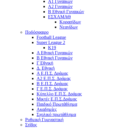
Α1 Γυναικών
Α2 Γυναικών
Β Εθνική Γυναικών
ΕΣΧΑΜΑΘ
Κορασίδων
Νεανίδων
Ποδόσφαιρο
Football League
Super League 2
Κ19
A Εθνική Γυναικών
Β Εθνική Γυναικών
Γ Εθνική
Δ. Εθνική
Α Ε.Π.Σ. Δράμας
Α2 Ε.Π.Σ. Δράμας
Β Ε.Π.Σ. Δράμας
Γ Ε.Π.Σ. Δράμας
Κύπελλο Ε.Π.Σ. Δράμας
Μικτές Ε.Π.Σ.Δράμας
Παιδικό Πρωτάθλημα
Ακαδημίες
Σχολικό πρωτάθλημα
Ρυθμική Γυμναστική
Στίβος