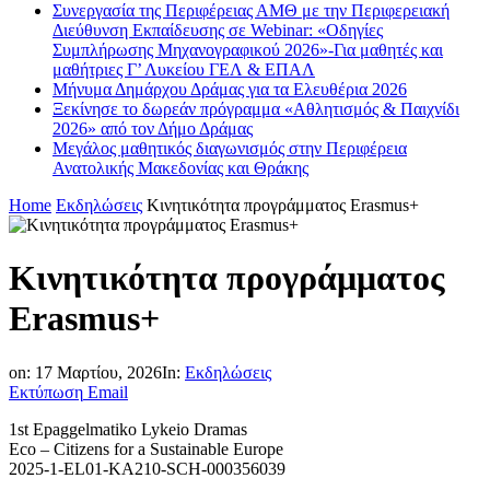
Συνεργασία της Περιφέρειας ΑΜΘ με την Περιφερειακή
Διεύθυνση Εκπαίδευσης σε Webinar: «Οδηγίες
Συμπλήρωσης Μηχανογραφικού 2026»-Για μαθητές και
μαθήτριες Γ’ Λυκείου ΓΕΛ & ΕΠΑΛ
Μήνυμα Δημάρχου Δράμας για τα Ελευθέρια 2026
Ξεκίνησε το δωρεάν πρόγραμμα «Αθλητισμός & Παιχνίδι
2026» από τον Δήμο Δράμας
Μεγάλος μαθητικός διαγωνισμός στην Περιφέρεια
Ανατολικής Μακεδονίας και Θράκης
Home
Εκδηλώσεις
Κινητικότητα προγράμματος Erasmus+
Κινητικότητα προγράμματος
Erasmus+
on:
17 Μαρτίου, 2026
In:
Εκδηλώσεις
Εκτύπωση
Email
1st Epaggelmatiko Lykeio Dramas
Eco – Citizens for a Sustainable Europe
2025-1-EL01-KA210-SCH-000356039