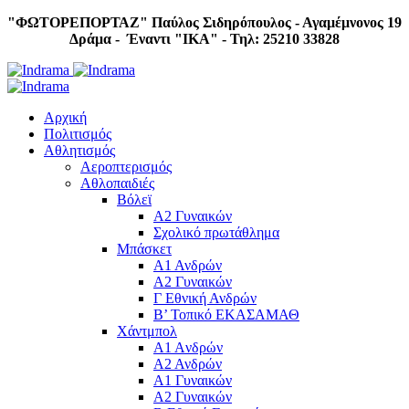
"ΦΩΤΟΡΕΠΟΡΤΑΖ"
Παύλος Σιδηρόπουλος - Αγαμέμνονος 19
Δράμα - Έναντι "IKA" - Τηλ: 25210 33828
Αρχική
Πολιτισμός
Αθλητισμός
Αεροπτερισμός
Αθλοπαιδιές
Βόλεϊ
Α2 Γυναικών
Σχολικό πρωτάθλημα
Μπάσκετ
Α1 Ανδρών
Α2 Γυναικών
Γ Εθνική Ανδρών
Β’ Τοπικό ΕΚΑΣΑΜΑΘ
Χάντμπολ
A1 Aνδρών
Α2 Ανδρών
Α1 Γυναικών
Α2 Γυναικών