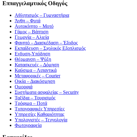
Εππαγγελαμτικός Οδηγός
Αθλητισμός – Γυμναστήρια
Άνθη – Φυτά
Αυτοκίνητο – Μοτό
Γάμος – Βάπτιση
Γεωργία – Αλιεία
Φαγητό – Διασκέδαση – Έξοδος
Εκπαίδευση – Σχολικός Eξοπλισμός
Ενδυση-Υπόδηση
Θέρμανση – Ψύξη
Κατασκευές – Δόμηση
Καύσιμα – Λιπαντικά
Μεταφορικές – Courier
Οικία – Διακόσμηση
Ομορφιά
Συστήματα ασφαλείας – Security
Ταξίδια – Τουρισμός
Τρόφιμα – Ποτά
Τυπογραφικές Υπηρεσίες
Υπηρεσίες Καθαριότητας
Υπολογιστές – Τεχνολογία
Φωτογραφεία