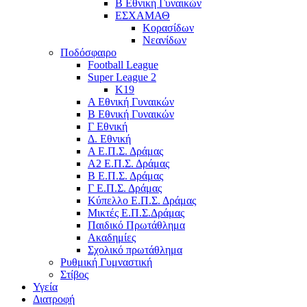
Β Εθνική Γυναικών
ΕΣΧΑΜΑΘ
Κορασίδων
Νεανίδων
Ποδόσφαιρο
Football League
Super League 2
Κ19
A Εθνική Γυναικών
Β Εθνική Γυναικών
Γ Εθνική
Δ. Εθνική
Α Ε.Π.Σ. Δράμας
Α2 Ε.Π.Σ. Δράμας
Β Ε.Π.Σ. Δράμας
Γ Ε.Π.Σ. Δράμας
Κύπελλο Ε.Π.Σ. Δράμας
Μικτές Ε.Π.Σ.Δράμας
Παιδικό Πρωτάθλημα
Ακαδημίες
Σχολικό πρωτάθλημα
Ρυθμική Γυμναστική
Στίβος
Υγεία
Διατροφή