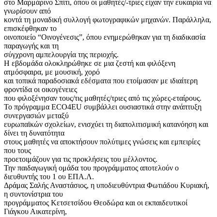
στο Μαρμάρινο Σπίτι, όπου οι μαθητές/-τριες είχαν την ευκαιρία να
γνωρίσουν από
κοντά τη μοναδική συλλογή φωτογραφικών μηχανών. Παράλληλα,
επισκέφθηκαν το
οινοποιείο “Οινογένεσις”, όπου ενημερώθηκαν για τη διαδικασία
παραγωγής και τη
σύγχρονη αμπελουργία της περιοχής.
Η εβδομάδα ολοκληρώθηκε σε μια ζεστή και φιλόξενη
ατμόσφαιρα, με μουσική, χορό
και τοπικά παραδοσιακά εδέσματα που ετοίμασαν με ιδιαίτερη
φροντίδα οι οικογένειες
που φιλοξένησαν τους/τις μαθητές/τριες από τις χώρες-εταίρους.
Το πρόγραμμα ECO4EU συμβάλλει ουσιαστικά στην ανάπτυξη
συνεργασιών μεταξύ
ευρωπαϊκών σχολείων, ενισχύει τη διαπολιτισμική κατανόηση και
δίνει τη δυνατότητα
στους μαθητές να αποκτήσουν πολύτιμες γνώσεις και εμπειρίες
που τους
προετοιμάζουν για τις προκλήσεις του μέλλοντος.
Την παιδαγωγική ομάδα του προγράμματος αποτελούν ο
διευθυντής του 1 ου ΕΠΑ.Λ.
Δράμας Σαλής Αναστάσιος, η υποδιευθύντρια Φωτιάδου Κυριακή,
η συντονίστρια του
προγράμματος Κετσετσίδου Θεοδώρα και οι εκπαιδευτικοί
Γιάγκου Αικατερίνη,