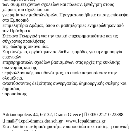
των συμμετεχόντων σχολείων και πόλεων, ξενάγηση στους
χώρους του σχολείου και
γνωριμία των μαθητών/τριών. Πραγματοποιήθηκε επίσης επίσκεψη
στο Εμπορικό
Επιμελητήριο Δράμας, όπου οι μαθητές/τριες ενημερώθηκαν από
τον Πρόεδρο κ.
Στέφανο Γεωργιάδη για την τοπική επιχειρηματικότητα και τις
σύγχρονες προκλήσεις
της βιώσιμης οικονομίας.
Στη συνέχεια, εργάστηκαν σε διεθνείς ομάδες για τη δημιουργία
εικονικών
επιχειρηματικών σχεδίων βασισμένων στις αρχές της κυκλικής
οικονομίας και της
περιβαλλοντικής υπευθυνότητας, τα οποία παρουσίασαν στην
ολομέλεια,
αναπτύσσοντας δεξιότητες συνεργασίας, δημιουργικής σκέψης και
δημόσιας
παρουσίασης.
Adrianoupoleos 44, 66132, Drama Greece |  0030 25210 22888 |
 mail@1epal-dramas.dra.sch.gr | www.1epaldramas.gr
Στο πλαίσιο των δραστηριοτήτων παρουσιάστηκε επίσης η εικονική