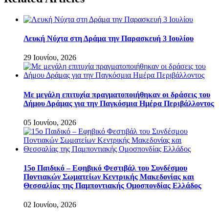
Λευκή Νύχτα στη Δράμα την Παρασκευή 3 Ιουλίου
29 Ιουνίου, 2026
Με μεγάλη επιτυχία πραγματοποιήθηκαν οι δράσεις του
Δήμου Δράμας για την Παγκόσμια Ημέρα Περιβάλλοντος
05 Ιουνίου, 2026
15ο Παιδικό – Εφηβικό Φεστιβάλ του Συνδέσμου
Ποντιακών Σωματείων Κεντρικής Μακεδονίας και
Θεσσαλίας της Παμποντιακής Ομοσπονδίας Ελλάδος
02 Ιουνίου, 2026