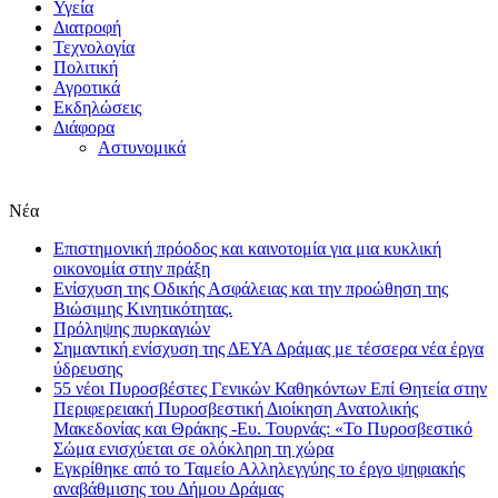
Υγεία
Διατροφή
Τεχνολογία
Πολιτική
Αγροτικά
Εκδηλώσεις
Διάφορα
Αστυνομικά
Νέα
Επιστημονική πρόοδος και καινοτομία για μια κυκλική
οικονομία στην πράξη
Eνίσχυση της Οδικής Ασφάλειας και την προώθηση της
Βιώσιμης Κινητικότητας.
Πρόληψης πυρκαγιών
Σημαντική ενίσχυση της ΔΕΥΑ Δράμας με τέσσερα νέα έργα
ύδρευσης
55 νέοι Πυροσβέστες Γενικών Καθηκόντων Επί Θητεία στην
Περιφερειακή Πυροσβεστική Διοίκηση Ανατολικής
Μακεδονίας και Θράκης -Ευ. Τουρνάς: «Το Πυροσβεστικό
Σώμα ενισχύεται σε ολόκληρη τη χώρα
Εγκρίθηκε από το Ταμείο Αλληλεγγύης το έργο ψηφιακής
αναβάθμισης του Δήμου Δράμας