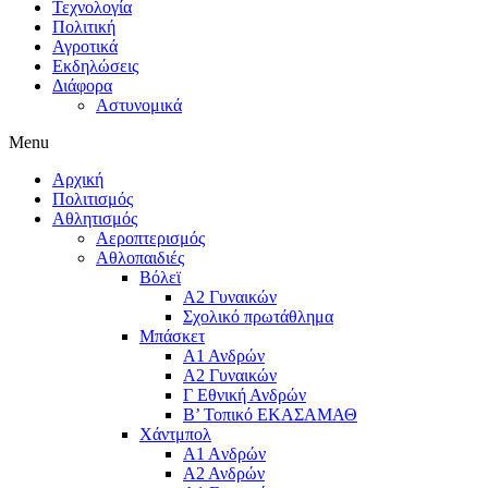
Τεχνολογία
Πολιτική
Αγροτικά
Εκδηλώσεις
Διάφορα
Αστυνομικά
Menu
Αρχική
Πολιτισμός
Αθλητισμός
Αεροπτερισμός
Αθλοπαιδιές
Βόλεϊ
Α2 Γυναικών
Σχολικό πρωτάθλημα
Μπάσκετ
Α1 Ανδρών
Α2 Γυναικών
Γ Εθνική Ανδρών
Β’ Τοπικό ΕΚΑΣΑΜΑΘ
Χάντμπολ
A1 Aνδρών
Α2 Ανδρών