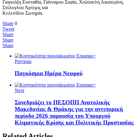
Γιαγκιόζη Ευσταθία, Γιάνναρου Σοφία, Χούσανλη Αικατερίνη,
Στύλογλου Άρτεμις και
Κελεσίδου Σωτηρία.
Share
0
Tweet
Share
Share
Share
Previous
Παγκόσμια Ημέρα Νεφρού
Next
Συνεδριάζει το ΠΕΣΟΠΠ Ανατολικής
Μακεδονίας & Θράκης για την αντιπυρική
περίοδο 2026 παρουσία του Υπουργού
Κλιματικής Κρίσης και Πολιτικής Προστασίας
Related Articles