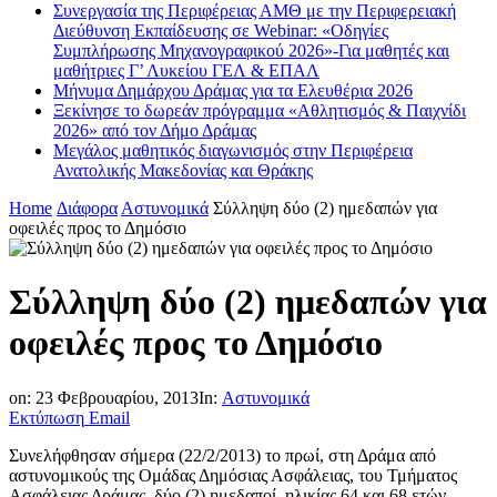
Συνεργασία της Περιφέρειας ΑΜΘ με την Περιφερειακή
Διεύθυνση Εκπαίδευσης σε Webinar: «Οδηγίες
Συμπλήρωσης Μηχανογραφικού 2026»-Για μαθητές και
μαθήτριες Γ’ Λυκείου ΓΕΛ & ΕΠΑΛ
Μήνυμα Δημάρχου Δράμας για τα Ελευθέρια 2026
Ξεκίνησε το δωρεάν πρόγραμμα «Αθλητισμός & Παιχνίδι
2026» από τον Δήμο Δράμας
Μεγάλος μαθητικός διαγωνισμός στην Περιφέρεια
Ανατολικής Μακεδονίας και Θράκης
Home
Διάφορα
Αστυνομικά
Σύλληψη δύο (2) ημεδαπών για
οφειλές προς το Δημόσιο
Σύλληψη δύο (2) ημεδαπών για
οφειλές προς το Δημόσιο
on:
23 Φεβρουαρίου, 2013
In:
Αστυνομικά
Εκτύπωση
Email
Συνελήφθησαν σήμερα (22/2/2013) το πρωί, στη Δράμα από
αστυνομικούς της Ομάδας Δημόσιας Ασφάλειας, του Τμήματος
Ασφάλειας Δράμας, δύο (2) ημεδαποί, ηλικίας 64 και 68 ετών,