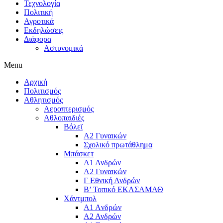
Τεχνολογία
Πολιτική
Αγροτικά
Εκδηλώσεις
Διάφορα
Αστυνομικά
Menu
Αρχική
Πολιτισμός
Αθλητισμός
Αεροπτερισμός
Αθλοπαιδιές
Βόλεϊ
Α2 Γυναικών
Σχολικό πρωτάθλημα
Μπάσκετ
Α1 Ανδρών
Α2 Γυναικών
Γ Εθνική Ανδρών
Β’ Τοπικό ΕΚΑΣΑΜΑΘ
Χάντμπολ
A1 Aνδρών
Α2 Ανδρών