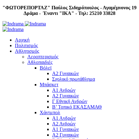
"ΦΩΤΟΡΕΠΟΡΤΑΖ"
Παύλος Σιδηρόπουλος - Αγαμέμνονος 19
Δράμα - Έναντι "IKA" - Τηλ: 25210 33828
Αρχική
Πολιτισμός
Αθλητισμός
Αεροπτερισμός
Αθλοπαιδιές
Βόλεϊ
Α2 Γυναικών
Σχολικό πρωτάθλημα
Μπάσκετ
Α1 Ανδρών
Α2 Γυναικών
Γ Εθνική Ανδρών
Β’ Τοπικό ΕΚΑΣΑΜΑΘ
Χάντμπολ
A1 Aνδρών
Α2 Ανδρών
Α1 Γυναικών
Α2 Γυναικών