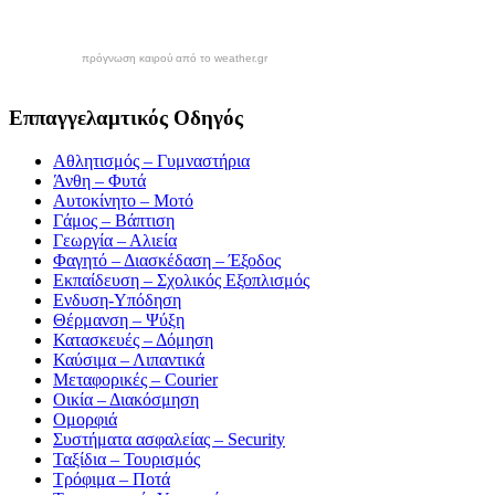
πρόγνωση καιρού από το weather.gr
Εππαγγελαμτικός Οδηγός
Αθλητισμός – Γυμναστήρια
Άνθη – Φυτά
Αυτοκίνητο – Μοτό
Γάμος – Βάπτιση
Γεωργία – Αλιεία
Φαγητό – Διασκέδαση – Έξοδος
Εκπαίδευση – Σχολικός Eξοπλισμός
Ενδυση-Υπόδηση
Θέρμανση – Ψύξη
Κατασκευές – Δόμηση
Καύσιμα – Λιπαντικά
Μεταφορικές – Courier
Οικία – Διακόσμηση
Ομορφιά
Συστήματα ασφαλείας – Security
Ταξίδια – Τουρισμός
Τρόφιμα – Ποτά