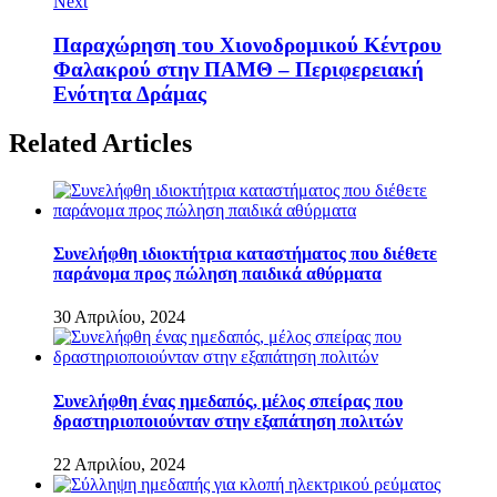
Next
Παραχώρηση του Χιονοδρομικού Κέντρου
Φαλακρού στην ΠΑΜΘ – Περιφερειακή
Ενότητα Δράμας
Related Articles
Συνελήφθη ιδιοκτήτρια καταστήματος που διέθετε
παράνομα προς πώληση παιδικά αθύρματα
30 Απριλίου, 2024
Συνελήφθη ένας ημεδαπός, μέλος σπείρας που
δραστηριοποιούνταν στην εξαπάτηση πολιτών
22 Απριλίου, 2024