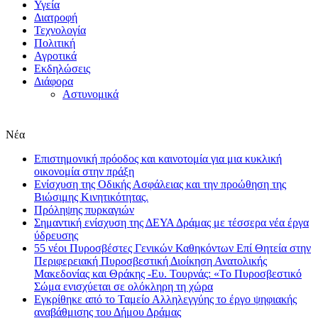
Υγεία
Διατροφή
Τεχνολογία
Πολιτική
Αγροτικά
Εκδηλώσεις
Διάφορα
Αστυνομικά
Νέα
Επιστημονική πρόοδος και καινοτομία για μια κυκλική
οικονομία στην πράξη
Eνίσχυση της Οδικής Ασφάλειας και την προώθηση της
Βιώσιμης Κινητικότητας.
Πρόληψης πυρκαγιών
Σημαντική ενίσχυση της ΔΕΥΑ Δράμας με τέσσερα νέα έργα
ύδρευσης
55 νέοι Πυροσβέστες Γενικών Καθηκόντων Επί Θητεία στην
Περιφερειακή Πυροσβεστική Διοίκηση Ανατολικής
Μακεδονίας και Θράκης -Ευ. Τουρνάς: «Το Πυροσβεστικό
Σώμα ενισχύεται σε ολόκληρη τη χώρα
Εγκρίθηκε από το Ταμείο Αλληλεγγύης το έργο ψηφιακής
αναβάθμισης του Δήμου Δράμας