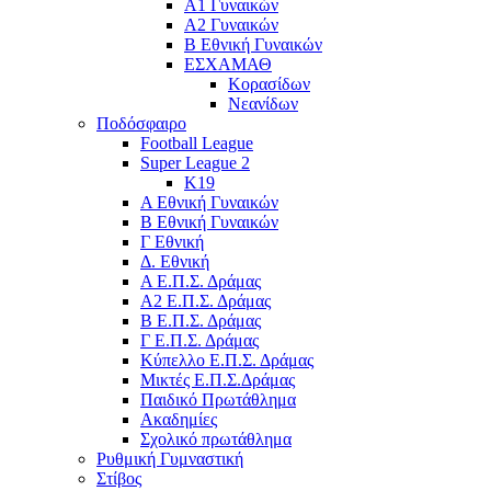
Α1 Γυναικών
Α2 Γυναικών
Β Εθνική Γυναικών
ΕΣΧΑΜΑΘ
Κορασίδων
Νεανίδων
Ποδόσφαιρο
Football League
Super League 2
Κ19
A Εθνική Γυναικών
Β Εθνική Γυναικών
Γ Εθνική
Δ. Εθνική
Α Ε.Π.Σ. Δράμας
Α2 Ε.Π.Σ. Δράμας
Β Ε.Π.Σ. Δράμας
Γ Ε.Π.Σ. Δράμας
Κύπελλο Ε.Π.Σ. Δράμας
Μικτές Ε.Π.Σ.Δράμας
Παιδικό Πρωτάθλημα
Ακαδημίες
Σχολικό πρωτάθλημα
Ρυθμική Γυμναστική
Στίβος