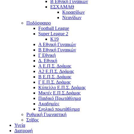
Β Εθνική Γυναικών
ΕΣΧΑΜΑΘ
Κορασίδων
Νεανίδων
Ποδόσφαιρο
Football League
Super League 2
Κ19
A Εθνική Γυναικών
Β Εθνική Γυναικών
Γ Εθνική
Δ. Εθνική
Α Ε.Π.Σ. Δράμας
Α2 Ε.Π.Σ. Δράμας
Β Ε.Π.Σ. Δράμας
Γ Ε.Π.Σ. Δράμας
Κύπελλο Ε.Π.Σ. Δράμας
Μικτές Ε.Π.Σ.Δράμας
Παιδικό Πρωτάθλημα
Ακαδημίες
Σχολικό πρωτάθλημα
Ρυθμική Γυμναστική
Στίβος
Υγεία
Διατροφή