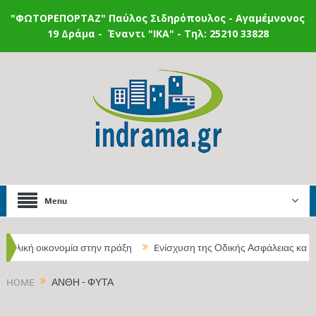
"ΦΩΤΟΡΕΠΟΡΤΑΖ"
Παύλος Σιδηρόπουλος - Αγαμέμνονος
19 Δράμα - Έναντι "IKA" - Τηλ: 25210 33828
Menu
κλική οικονομία στην πράξη
Eνίσχυση της Οδικής Ασφάλειας και την
α Ανατολικής Μακεδονίας και Θράκης
HOME
ΆΝΘΗ - ΦΥΤΆ