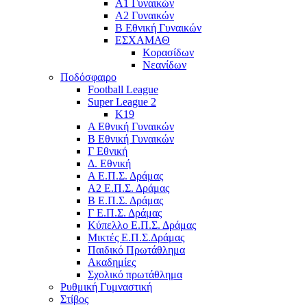
Α1 Γυναικών
Α2 Γυναικών
Β Εθνική Γυναικών
ΕΣΧΑΜΑΘ
Κορασίδων
Νεανίδων
Ποδόσφαιρο
Football League
Super League 2
Κ19
A Εθνική Γυναικών
Β Εθνική Γυναικών
Γ Εθνική
Δ. Εθνική
Α Ε.Π.Σ. Δράμας
Α2 Ε.Π.Σ. Δράμας
Β Ε.Π.Σ. Δράμας
Γ Ε.Π.Σ. Δράμας
Κύπελλο Ε.Π.Σ. Δράμας
Μικτές Ε.Π.Σ.Δράμας
Παιδικό Πρωτάθλημα
Ακαδημίες
Σχολικό πρωτάθλημα
Ρυθμική Γυμναστική
Στίβος