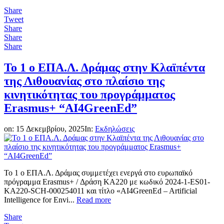
Share
Tweet
Share
Share
Share
Το 1 ο ΕΠΑ.Λ. Δράμας στην Κλαϊπέντα
της Λιθουανίας στο πλαίσιο της
κινητικότητας του προγράμματος
Erasmus+ “AI4GreenEd”
on:
15 Δεκεμβρίου, 2025
In:
Εκδηλώσεις
Το 1 ο ΕΠΑ.Λ. Δράμας συμμετέχει ενεργά στο ευρωπαϊκό
πρόγραμμα Erasmus+ / Δράση ΚΑ220 με κωδικό 2024-1-ES01-
KA220-SCH-000254011 και τίτλο «AI4GreenEd – Artificial
Intelligence for Envi...
Read more
Share