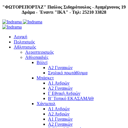
"ΦΩΤΟΡΕΠΟΡΤΑΖ"
Παύλος Σιδηρόπουλος - Αγαμέμνονος 19
Δράμα - Έναντι "IKA" - Τηλ: 25210 33828
Αρχική
Πολιτισμός
Αθλητισμός
Αεροπτερισμός
Αθλοπαιδιές
Βόλεϊ
Α2 Γυναικών
Σχολικό πρωτάθλημα
Μπάσκετ
Α1 Ανδρών
Α2 Γυναικών
Γ Εθνική Ανδρών
Β’ Τοπικό ΕΚΑΣΑΜΑΘ
Χάντμπολ
A1 Aνδρών
Α2 Ανδρών
Α1 Γυναικών
Α2 Γυναικών