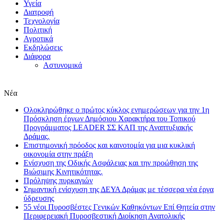
Υγεία
Διατροφή
Τεχνολογία
Πολιτική
Αγροτικά
Εκδηλώσεις
Διάφορα
Αστυνομικά
Νέα
Ολοκληρώθηκε ο πρώτος κύκλος ενημερώσεων για την 1η
Πρόσκληση έργων Δημόσιου Χαρακτήρα του Τοπικού
Προγράμματος LEADER ΣΣ ΚΑΠ της Αναπτυξιακής
Δράμας.
Επιστημονική πρόοδος και καινοτομία για μια κυκλική
οικονομία στην πράξη
Eνίσχυση της Οδικής Ασφάλειας και την προώθηση της
Βιώσιμης Κινητικότητας.
Πρόληψης πυρκαγιών
Σημαντική ενίσχυση της ΔΕΥΑ Δράμας με τέσσερα νέα έργα
ύδρευσης
55 νέοι Πυροσβέστες Γενικών Καθηκόντων Επί Θητεία στην
Περιφερειακή Πυροσβεστική Διοίκηση Ανατολικής