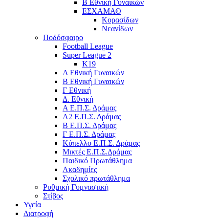
Β Εθνική Γυναικών
ΕΣΧΑΜΑΘ
Κορασίδων
Νεανίδων
Ποδόσφαιρο
Football League
Super League 2
Κ19
A Εθνική Γυναικών
Β Εθνική Γυναικών
Γ Εθνική
Δ. Εθνική
Α Ε.Π.Σ. Δράμας
Α2 Ε.Π.Σ. Δράμας
Β Ε.Π.Σ. Δράμας
Γ Ε.Π.Σ. Δράμας
Κύπελλο Ε.Π.Σ. Δράμας
Μικτές Ε.Π.Σ.Δράμας
Παιδικό Πρωτάθλημα
Ακαδημίες
Σχολικό πρωτάθλημα
Ρυθμική Γυμναστική
Στίβος
Υγεία
Διατροφή