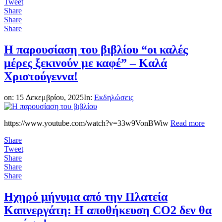
Tweet
Share
Share
Share
Η παρουσίαση του βιβλίου “οι καλές
μέρες ξεκινούν με καφέ” – Καλά
Χριστούγεννα!
on:
15 Δεκεμβρίου, 2025
In:
Εκδηλώσεις
https://www.youtube.com/watch?v=33w9VonBWiw
Read more
Share
Tweet
Share
Share
Share
Ηχηρό μήνυμα από την Πλατεία
Καπνεργάτη: Η αποθήκευση CO2 δεν θα