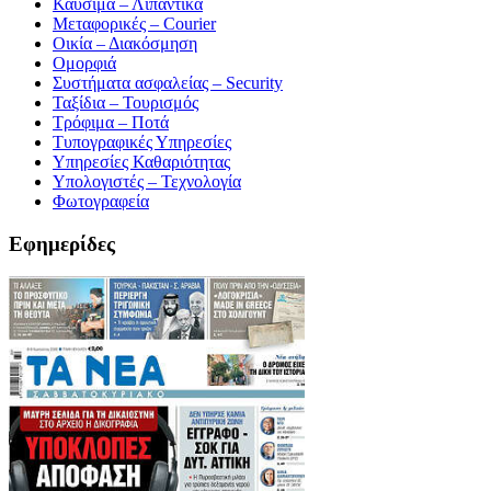
Καύσιμα – Λιπαντικά
Μεταφορικές – Courier
Οικία – Διακόσμηση
Ομορφιά
Συστήματα ασφαλείας – Security
Ταξίδια – Τουρισμός
Τρόφιμα – Ποτά
Τυπογραφικές Υπηρεσίες
Υπηρεσίες Καθαριότητας
Υπολογιστές – Τεχνολογία
Φωτογραφεία
Εφημερίδες