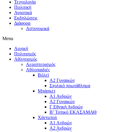
Τεχνολογία
Πολιτική
Αγροτικά
Εκδηλώσεις
Διάφορα
Αστυνομικά
Menu
Αρχική
Πολιτισμός
Αθλητισμός
Αεροπτερισμός
Αθλοπαιδιές
Βόλεϊ
Α2 Γυναικών
Σχολικό πρωτάθλημα
Μπάσκετ
Α1 Ανδρών
Α2 Γυναικών
Γ Εθνική Ανδρών
Β’ Τοπικό ΕΚΑΣΑΜΑΘ
Χάντμπολ
A1 Aνδρών
Α2 Ανδρών