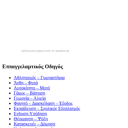
πρόγνωση καιρού από το weather.gr
Εππαγγελαμτικός Οδηγός
Αθλητισμός – Γυμναστήρια
Άνθη – Φυτά
Αυτοκίνητο – Μοτό
Γάμος – Βάπτιση
Γεωργία – Αλιεία
Φαγητό – Διασκέδαση – Έξοδος
Εκπαίδευση – Σχολικός Eξοπλισμός
Ενδυση-Υπόδηση
Θέρμανση – Ψύξη
Κατασκευές – Δόμηση