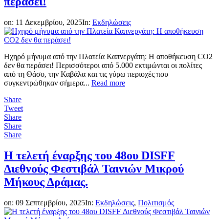
περάσει!
on:
11 Δεκεμβρίου, 2025
In:
Εκδηλώσεις
Ηχηρό μήνυμα από την Πλατεία Καπνεργάτη: Η αποθήκευση CO2
δεν θα περάσει! Περισσότεροι από 5.000 εκτιμώνται οι πολίτες
από τη Θάσο, την Καβάλα και τις γύρω περιοχές που
συγκεντρώθηκαν σήμερα...
Read more
Share
Tweet
Share
Share
Share
Η τελετή έναρξης του 48ου DISFF
Διεθνούς Φεστιβάλ Ταινιών Μικρού
Μήκους Δράμας.
on:
09 Σεπτεμβρίου, 2025
In:
Εκδηλώσεις
,
Πολιτισμός