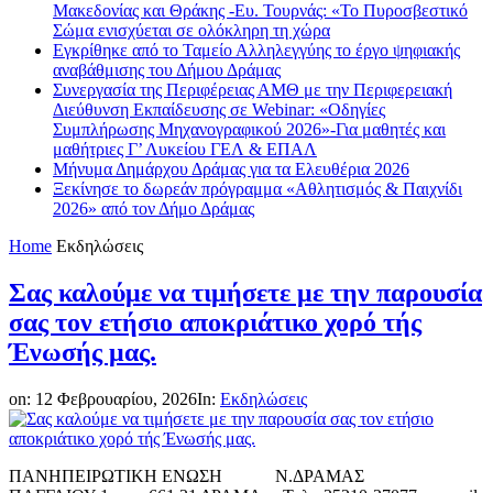
Μακεδονίας και Θράκης -Ευ. Τουρνάς: «Το Πυροσβεστικό
Σώμα ενισχύεται σε ολόκληρη τη χώρα
Εγκρίθηκε από το Ταμείο Αλληλεγγύης το έργο ψηφιακής
αναβάθμισης του Δήμου Δράμας
Συνεργασία της Περιφέρειας ΑΜΘ με την Περιφερειακή
Διεύθυνση Εκπαίδευσης σε Webinar: «Οδηγίες
Συμπλήρωσης Μηχανογραφικού 2026»-Για μαθητές και
μαθήτριες Γ’ Λυκείου ΓΕΛ & ΕΠΑΛ
Μήνυμα Δημάρχου Δράμας για τα Ελευθέρια 2026
Ξεκίνησε το δωρεάν πρόγραμμα «Αθλητισμός & Παιχνίδι
2026» από τον Δήμο Δράμας
Home
Εκδηλώσεις
Σας καλούμε να τιμήσετε με την παρουσία
σας τον ετήσιο αποκριάτικο χορό τής
Ένωσής μας.
on:
12 Φεβρουαρίου, 2026
In:
Εκδηλώσεις
ΠΑΝΗΠΕΙΡΩΤΙΚΗ ΕΝΩΣΗ Ν.ΔΡΑΜΑΣ