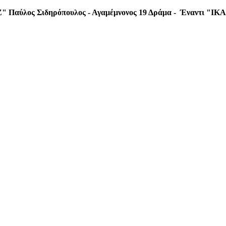
Ζ"
Παύλος Σιδηρόπουλος - Αγαμέμνονος 19 Δράμα - Έναντι "IKA"