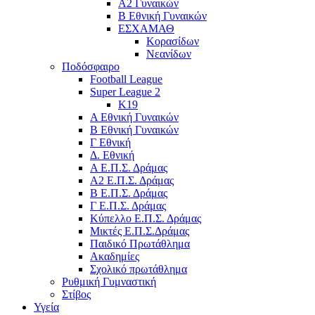
Α2 Γυναικών
Β Εθνική Γυναικών
ΕΣΧΑΜΑΘ
Κορασίδων
Νεανίδων
Ποδόσφαιρο
Football League
Super League 2
Κ19
A Εθνική Γυναικών
Β Εθνική Γυναικών
Γ Εθνική
Δ. Εθνική
Α Ε.Π.Σ. Δράμας
Α2 Ε.Π.Σ. Δράμας
Β Ε.Π.Σ. Δράμας
Γ Ε.Π.Σ. Δράμας
Κύπελλο Ε.Π.Σ. Δράμας
Μικτές Ε.Π.Σ.Δράμας
Παιδικό Πρωτάθλημα
Ακαδημίες
Σχολικό πρωτάθλημα
Ρυθμική Γυμναστική
Στίβος
Υγεία