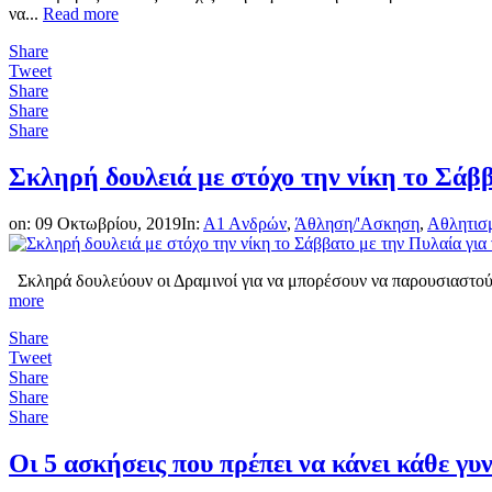
να...
Read more
Share
Tweet
Share
Share
Share
Σκληρή δουλειά με στόχο την νίκη το Σάββ
on:
09 Οκτωβρίου, 2019
In:
A1 Aνδρών
,
Άθληση/'Ασκηση
,
Αθλητισ
Σκληρά δουλεύουν οι Δραμινοί για να μπορέσουν να παρουσιαστούν 
more
Share
Tweet
Share
Share
Share
Οι 5 ασκήσεις που πρέπει να κάνει κάθε γυ