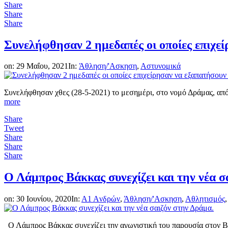
Share
Share
Share
Συνελήφθησαν 2 ημεδαπές οι οποίες επιχε
on:
29 Μαΐου, 2021
In:
Άθληση/'Ασκηση
,
Αστυνομικά
Συνελήφθησαν χθες (28-5-2021) το μεσημέρι, στο νομό Δράμας, από
more
Share
Tweet
Share
Share
Share
Ο Λάμπρος Βάκκας συνεχίζει και την νέα σ
on:
30 Ιουνίου, 2020
In:
A1 Aνδρών
,
Άθληση/'Ασκηση
,
Αθλητισμός
Ο Λάμπρος Βάκκας συνεχίζει την αγωνιστική του παρουσία στον 