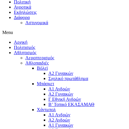
Πολιτική
Αγροτικά
Εκδηλώσεις
Διάφορα
Αστυνομικά
Menu
Αρχική
Πολιτισμός
Αθλητισμός
Αεροπτερισμός
Αθλοπαιδιές
Βόλεϊ
Α2 Γυναικών
Σχολικό πρωτάθλημα
Μπάσκετ
Α1 Ανδρών
Α2 Γυναικών
Γ Εθνική Ανδρών
Β’ Τοπικό ΕΚΑΣΑΜΑΘ
Χάντμπολ
A1 Aνδρών
Α2 Ανδρών
Α1 Γυναικών