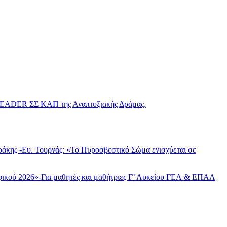
 LEADER ΣΣ ΚΑΠ της Αναπτυξιακής Δράμας.
άκης -Ευ. Τουρνάς: «Το Πυροσβεστικό Σώμα ενισχύεται σε
φικού 2026»-Για μαθητές και μαθήτριες Γ’ Λυκείου ΓΕΛ & ΕΠΑΛ