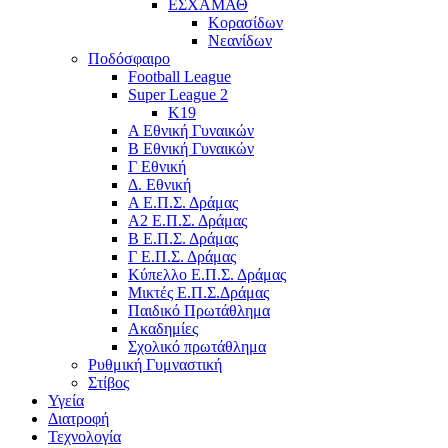
ΕΣΧΑΜΑΘ
Κορασίδων
Νεανίδων
Ποδόσφαιρο
Football League
Super League 2
Κ19
A Εθνική Γυναικών
Β Εθνική Γυναικών
Γ Εθνική
Δ. Εθνική
Α Ε.Π.Σ. Δράμας
Α2 Ε.Π.Σ. Δράμας
Β Ε.Π.Σ. Δράμας
Γ Ε.Π.Σ. Δράμας
Κύπελλο Ε.Π.Σ. Δράμας
Μικτές Ε.Π.Σ.Δράμας
Παιδικό Πρωτάθλημα
Ακαδημίες
Σχολικό πρωτάθλημα
Ρυθμική Γυμναστική
Στίβος
Υγεία
Διατροφή
Τεχνολογία