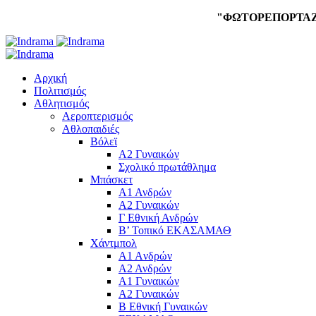
"ΦΩΤΟΡΕΠΟΡΤΑ
Αρχική
Πολιτισμός
Αθλητισμός
Αεροπτερισμός
Αθλοπαιδιές
Βόλεϊ
Α2 Γυναικών
Σχολικό πρωτάθλημα
Μπάσκετ
Α1 Ανδρών
Α2 Γυναικών
Γ Εθνική Ανδρών
Β’ Τοπικό ΕΚΑΣΑΜΑΘ
Χάντμπολ
A1 Aνδρών
Α2 Ανδρών
Α1 Γυναικών
Α2 Γυναικών
Β Εθνική Γυναικών