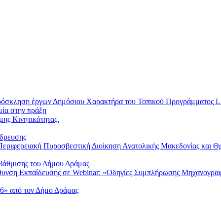
Πρόσκληση έργων Δημόσιου Χαρακτήρα του Τοπικού Προγράμματος
μία στην πράξη
μης Κινητικότητας.
ύδρευσης
Περιφερειακή Πυροσβεστική Διοίκηση Ανατολικής Μακεδονίας και Θρ
αβάθμισης του Δήμου Δράμας
ύθυνση Εκπαίδευσης σε Webinar: «Οδηγίες Συμπλήρωσης Μηχανογρα
6» από τον Δήμο Δράμας