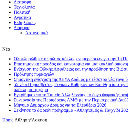
Διατροφή
Τεχνολογία
Πολιτική
Αγροτικά
Εκδηλώσεις
Διάφορα
Αστυνομικά
Νέα
Ολοκληρώθηκε ο πρώτος κύκλος ενημερώσεων για την 1η 
Επιστημονική πρόοδος και καινοτομία για μια κυκλική οικονο
Eνίσχυση της Οδικής Ασφάλειας και την προώθηση της Βιώσι
Πρόληψης πυρκαγιών
Σημαντική ενίσχυση της ΔΕΥΑ Δράμας με τέσσερα νέα έργα 
55 νέοι Πυροσβέστες Γενικών Καθηκόντων Επί Θητεία στην 
ολόκληρη τη χώρα
Εγκρίθηκε από το Ταμείο Αλληλεγγύης το έργο ψηφιακής αν
Συνεργασία της Περιφέρειας ΑΜΘ με την Περιφερειακή Διε
Μήνυμα Δημάρχου Δράμας για τα Ελευθέρια 2026
Ξεκίνησε το δωρεάν πρόγραμμα «Αθλητισμός & Παιχνίδι 202
Home
Άθληση/'Ασκηση