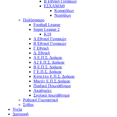
Β Εθνική Γυναικών
ΕΣΧΑΜΑΘ
Κορασίδων
Νεανίδων
Ποδόσφαιρο
Football League
Super League 2
Κ19
A Εθνική Γυναικών
Β Εθνική Γυναικών
Γ Εθνική
Δ. Εθνική
Α Ε.Π.Σ. Δράμας
Α2 Ε.Π.Σ. Δράμας
Β Ε.Π.Σ. Δράμας
Γ Ε.Π.Σ. Δράμας
Κύπελλο Ε.Π.Σ. Δράμας
Μικτές Ε.Π.Σ.Δράμας
Παιδικό Πρωτάθλημα
Ακαδημίες
Σχολικό πρωτάθλημα
Ρυθμική Γυμναστική
Στίβος
Υγεία
Διατροφή