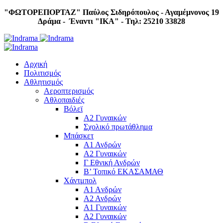
"ΦΩΤΟΡΕΠΟΡΤΑΖ"
Παύλος Σιδηρόπουλος - Αγαμέμνονος 19
Δράμα - Έναντι "IKA" - Τηλ: 25210 33828
Αρχική
Πολιτισμός
Αθλητισμός
Αεροπτερισμός
Αθλοπαιδιές
Βόλεϊ
Α2 Γυναικών
Σχολικό πρωτάθλημα
Μπάσκετ
Α1 Ανδρών
Α2 Γυναικών
Γ Εθνική Ανδρών
Β’ Τοπικό ΕΚΑΣΑΜΑΘ
Χάντμπολ
A1 Aνδρών
Α2 Ανδρών
Α1 Γυναικών
Α2 Γυναικών