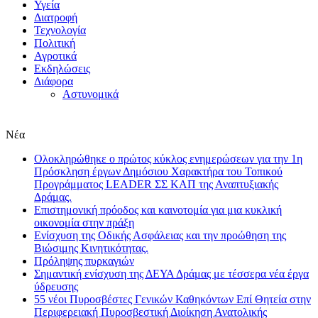
Υγεία
Διατροφή
Τεχνολογία
Πολιτική
Αγροτικά
Εκδηλώσεις
Διάφορα
Αστυνομικά
Νέα
Ολοκληρώθηκε ο πρώτος κύκλος ενημερώσεων για την 1η
Πρόσκληση έργων Δημόσιου Χαρακτήρα του Τοπικού
Προγράμματος LEADER ΣΣ ΚΑΠ της Αναπτυξιακής
Δράμας.
Επιστημονική πρόοδος και καινοτομία για μια κυκλική
οικονομία στην πράξη
Eνίσχυση της Οδικής Ασφάλειας και την προώθηση της
Βιώσιμης Κινητικότητας.
Πρόληψης πυρκαγιών
Σημαντική ενίσχυση της ΔΕΥΑ Δράμας με τέσσερα νέα έργα
ύδρευσης
55 νέοι Πυροσβέστες Γενικών Καθηκόντων Επί Θητεία στην
Περιφερειακή Πυροσβεστική Διοίκηση Ανατολικής