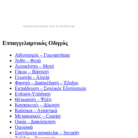
πρόγνωση καιρού από το weather.gr
Εππαγγελαμτικός Οδηγός
Αθλητισμός – Γυμναστήρια
Άνθη – Φυτά
Αυτοκίνητο – Μοτό
Γάμος – Βάπτιση
Γεωργία – Αλιεία
Φαγητό – Διασκέδαση – Έξοδος
Εκπαίδευση – Σχολικός Eξοπλισμός
Ενδυση-Υπόδηση
Θέρμανση – Ψύξη
Κατασκευές – Δόμηση
Καύσιμα – Λιπαντικά
Μεταφορικές – Courier
Οικία – Διακόσμηση
Ομορφιά
Συστήματα ασφαλείας – Security