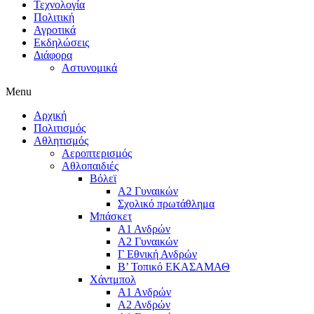
Τεχνολογία
Πολιτική
Αγροτικά
Εκδηλώσεις
Διάφορα
Αστυνομικά
Menu
Αρχική
Πολιτισμός
Αθλητισμός
Αεροπτερισμός
Αθλοπαιδιές
Βόλεϊ
Α2 Γυναικών
Σχολικό πρωτάθλημα
Μπάσκετ
Α1 Ανδρών
Α2 Γυναικών
Γ Εθνική Ανδρών
Β’ Τοπικό ΕΚΑΣΑΜΑΘ
Χάντμπολ
A1 Aνδρών
Α2 Ανδρών