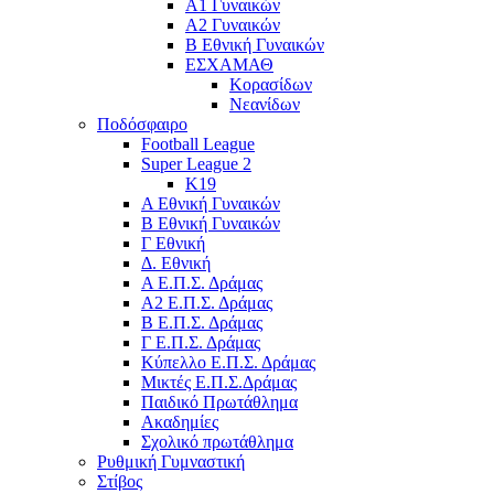
Α1 Γυναικών
Α2 Γυναικών
Β Εθνική Γυναικών
ΕΣΧΑΜΑΘ
Κορασίδων
Νεανίδων
Ποδόσφαιρο
Football League
Super League 2
Κ19
A Εθνική Γυναικών
Β Εθνική Γυναικών
Γ Εθνική
Δ. Εθνική
Α Ε.Π.Σ. Δράμας
Α2 Ε.Π.Σ. Δράμας
Β Ε.Π.Σ. Δράμας
Γ Ε.Π.Σ. Δράμας
Κύπελλο Ε.Π.Σ. Δράμας
Μικτές Ε.Π.Σ.Δράμας
Παιδικό Πρωτάθλημα
Ακαδημίες
Σχολικό πρωτάθλημα
Ρυθμική Γυμναστική
Στίβος