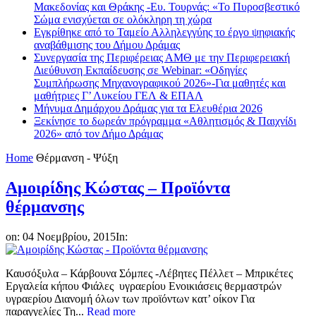
Μακεδονίας και Θράκης -Ευ. Τουρνάς: «Το Πυροσβεστικό
Σώμα ενισχύεται σε ολόκληρη τη χώρα
Εγκρίθηκε από το Ταμείο Αλληλεγγύης το έργο ψηφιακής
αναβάθμισης του Δήμου Δράμας
Συνεργασία της Περιφέρειας ΑΜΘ με την Περιφερειακή
Διεύθυνση Εκπαίδευσης σε Webinar: «Οδηγίες
Συμπλήρωσης Μηχανογραφικού 2026»-Για μαθητές και
μαθήτριες Γ’ Λυκείου ΓΕΛ & ΕΠΑΛ
Μήνυμα Δημάρχου Δράμας για τα Ελευθέρια 2026
Ξεκίνησε το δωρεάν πρόγραμμα «Αθλητισμός & Παιχνίδι
2026» από τον Δήμο Δράμας
Home
Θέρμανση - Ψύξη
Αμοιρίδης Κώστας – Προϊόντα
θέρμανσης
on:
04 Νοεμβρίου, 2015
In:
Καυσόξυλα – Κάρβουνα Σόμπες -Λέβητες Πέλλετ – Μπρικέτες
Εργαλεία κήπου Φιάλες υγραερίου Ενοικιάσεις θερμαστρών
υγραερίου Διανομή όλων των προϊόντων κατ’ οίκον Για
παραγγελίες Τη...
Read more