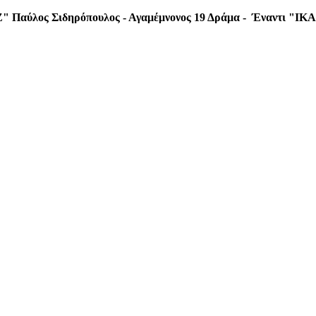
Ζ"
Παύλος Σιδηρόπουλος - Αγαμέμνονος 19 Δράμα - Έναντι "IKA"