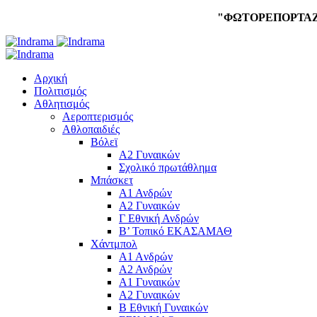
"ΦΩΤΟΡΕΠΟΡΤΑ
Αρχική
Πολιτισμός
Αθλητισμός
Αεροπτερισμός
Αθλοπαιδιές
Βόλεϊ
Α2 Γυναικών
Σχολικό πρωτάθλημα
Μπάσκετ
Α1 Ανδρών
Α2 Γυναικών
Γ Εθνική Ανδρών
Β’ Τοπικό ΕΚΑΣΑΜΑΘ
Χάντμπολ
A1 Aνδρών
Α2 Ανδρών
Α1 Γυναικών
Α2 Γυναικών
Β Εθνική Γυναικών