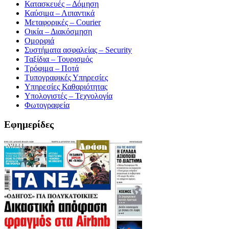
Κατασκευές – Δόμηση
Καύσιμα – Λιπαντικά
Μεταφορικές – Courier
Οικία – Διακόσμηση
Ομορφιά
Συστήματα ασφαλείας – Security
Ταξίδια – Τουρισμός
Τρόφιμα – Ποτά
Τυπογραφικές Υπηρεσίες
Υπηρεσίες Καθαριότητας
Υπολογιστές – Τεχνολογία
Φωτογραφεία
Εφημερίδες