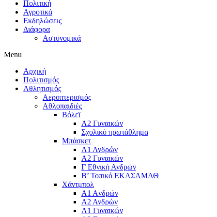
Πολιτική
Αγροτικά
Εκδηλώσεις
Διάφορα
Αστυνομικά
Menu
Αρχική
Πολιτισμός
Αθλητισμός
Αεροπτερισμός
Αθλοπαιδιές
Βόλεϊ
Α2 Γυναικών
Σχολικό πρωτάθλημα
Μπάσκετ
Α1 Ανδρών
Α2 Γυναικών
Γ Εθνική Ανδρών
Β’ Τοπικό ΕΚΑΣΑΜΑΘ
Χάντμπολ
A1 Aνδρών
Α2 Ανδρών
Α1 Γυναικών