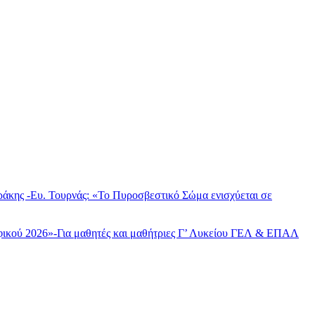
άκης -Ευ. Τουρνάς: «Το Πυροσβεστικό Σώμα ενισχύεται σε
φικού 2026»-Για μαθητές και μαθήτριες Γ’ Λυκείου ΓΕΛ & ΕΠΑΛ