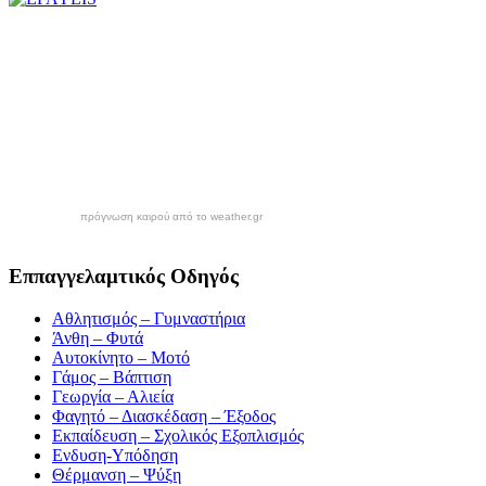
πρόγνωση καιρού από το weather.gr
Εππαγγελαμτικός Οδηγός
Αθλητισμός – Γυμναστήρια
Άνθη – Φυτά
Αυτοκίνητο – Μοτό
Γάμος – Βάπτιση
Γεωργία – Αλιεία
Φαγητό – Διασκέδαση – Έξοδος
Εκπαίδευση – Σχολικός Eξοπλισμός
Ενδυση-Υπόδηση
Θέρμανση – Ψύξη