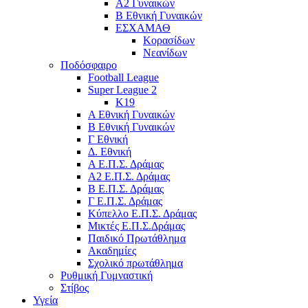
Α2 Γυναικών
Β Εθνική Γυναικών
ΕΣΧΑΜΑΘ
Κορασίδων
Νεανίδων
Ποδόσφαιρο
Football League
Super League 2
Κ19
A Εθνική Γυναικών
Β Εθνική Γυναικών
Γ Εθνική
Δ. Εθνική
Α Ε.Π.Σ. Δράμας
Α2 Ε.Π.Σ. Δράμας
Β Ε.Π.Σ. Δράμας
Γ Ε.Π.Σ. Δράμας
Κύπελλο Ε.Π.Σ. Δράμας
Μικτές Ε.Π.Σ.Δράμας
Παιδικό Πρωτάθλημα
Ακαδημίες
Σχολικό πρωτάθλημα
Ρυθμική Γυμναστική
Στίβος
Υγεία