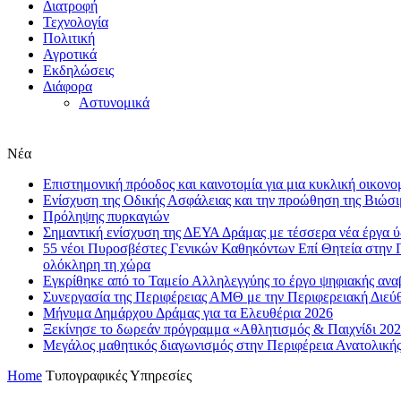
Διατροφή
Τεχνολογία
Πολιτική
Αγροτικά
Εκδηλώσεις
Διάφορα
Αστυνομικά
Νέα
Επιστημονική πρόοδος και καινοτομία για μια κυκλική οικονο
Eνίσχυση της Οδικής Ασφάλειας και την προώθηση της Βιώσι
Πρόληψης πυρκαγιών
Σημαντική ενίσχυση της ΔΕΥΑ Δράμας με τέσσερα νέα έργα 
55 νέοι Πυροσβέστες Γενικών Καθηκόντων Επί Θητεία στην 
ολόκληρη τη χώρα
Εγκρίθηκε από το Ταμείο Αλληλεγγύης το έργο ψηφιακής αν
Συνεργασία της Περιφέρειας ΑΜΘ με την Περιφερειακή Διε
Μήνυμα Δημάρχου Δράμας για τα Ελευθέρια 2026
Ξεκίνησε το δωρεάν πρόγραμμα «Αθλητισμός & Παιχνίδι 202
Μεγάλος μαθητικός διαγωνισμός στην Περιφέρεια Ανατολική
Home
Τυπογραφικές Υπηρεσίες