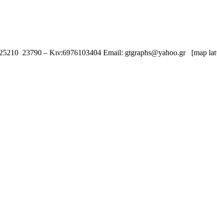
25210 23790 – Κιν:6976103404 Εmail: gtgraphs@yahoo.gr [map lat