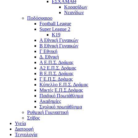
ΕΣΧΑΜΑΘ
Κορασίδων
Νεανίδων
Ποδόσφαιρο
Football League
Super League 2
Κ19
A Εθνική Γυναικών
Β Εθνική Γυναικών
Γ Εθνική
Δ. Εθνική
Α Ε.Π.Σ. Δράμας
Α2 Ε.Π.Σ. Δράμας
Β Ε.Π.Σ. Δράμας
Γ Ε.Π.Σ. Δράμας
Κύπελλο Ε.Π.Σ. Δράμας
Μικτές Ε.Π.Σ.Δράμας
Παιδικό Πρωτάθλημα
Ακαδημίες
Σχολικό πρωτάθλημα
Ρυθμική Γυμναστική
Στίβος
Υγεία
Διατροφή
Τεχνολογία