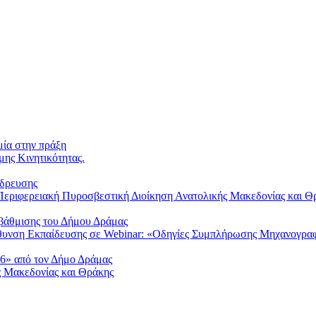
μία στην πράξη
μης Κινητικότητας.
ύδρευσης
Περιφερειακή Πυροσβεστική Διοίκηση Ανατολικής Μακεδονίας και Θρ
αβάθμισης του Δήμου Δράμας
ύθυνση Εκπαίδευσης σε Webinar: «Οδηγίες Συμπλήρωσης Μηχανογρα
6» από τον Δήμο Δράμας
ς Μακεδονίας και Θράκης